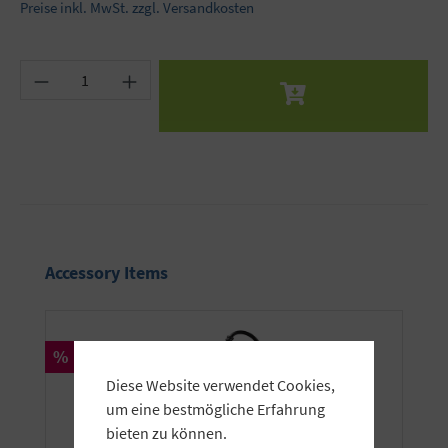
Preise inkl. MwSt. zzgl. Versandkosten
Produkt Anzahl: Gib den gewünschten Wert ein 
Produktgalerie überspringen
Accessory Items
Rabatt
%
Diese Website verwendet Cookies,
um eine bestmögliche Erfahrung
bieten zu können.