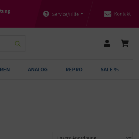
atung
Kontakt
Service/Hilfe
OREN
ANALOG
REPRO
SALE %