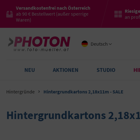
Versandkostenfrei nach Österreich
Riesig
ab 90 € Bestellwert (außer sperrige
an pro
Waren)
Deutsch
NEU
AKTIONEN
STUDIO
H
Hintergründe
Hintergrundkartons 2,18x11m - SALE
Hintergrundkartons 2,18x