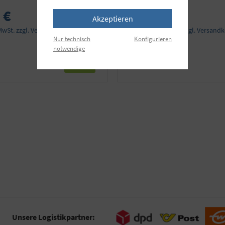
statt 85,90 €
 €
59,90 €
Akzeptieren
 MwSt. zzgl. Versandkosten
Preise inkl. MwSt. zzgl. Versand
Nur technisch
Konfigurieren
notwendige
Details
Unsere Logistikpartner: