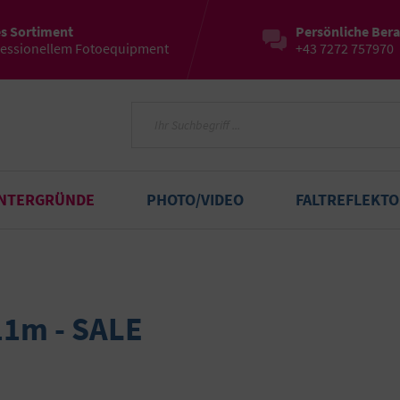
es Sortiment
Persönliche Ber
fessionellem Fotoequipment
+43 7272 757970
INTERGRÜNDE
PHOTO/VIDEO
FALTREFLEKT
11m - SALE