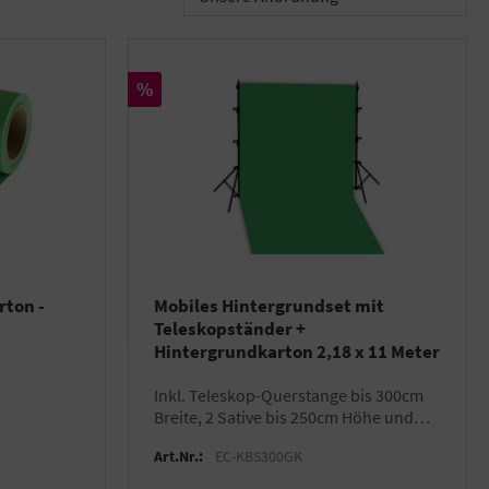
Rabatt
%
ton -
Mobiles Hintergrundset mit
Teleskopständer +
Hintergrundkarton 2,18 x 11 Meter
inkl. Teleskop-Querstange bis 300cm
Breite, 2 Sative bis 250cm Höhe und
Transporttasche für die Aufhängung
Art.Nr.:
EC-KBS300GK