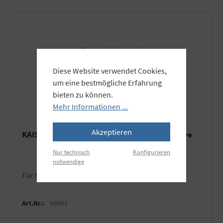
Diese Website verwendet Cookies,
um eine bestmögliche Erfahrung
bieten zu können.
Mehr Informationen ...
Akzeptieren
KAISER Gegenlichtblende für Nikon Objektive
Nur technisch
Konfigurieren
notwendige
für Nikon AF-S DX 18-70/3.5-4.5G ED-IF
Art.Nr.:
K6893