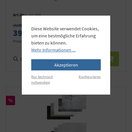
Art.Nr.:
EC-MM
statt 49,90 €
Diese Website verwendet Cookies,
39,90 €
um eine bestmögliche Erfahrung
Preise inkl. MwSt. zzgl. Versandkosten
bieten zu können.
Mehr Informationen ...
Details
Akzeptieren
Nur technisch
Konfigurieren
notwendige
Rabatt
%