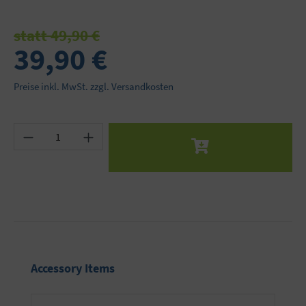
statt 49,90 €
39,90 €
Preise inkl. MwSt. zzgl. Versandkosten
Produkt Anzahl: Gib den gewünschten Wert ein 
Produktgalerie überspringen
Accessory Items