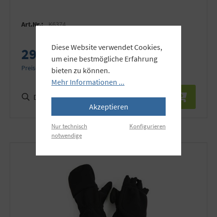
Art.Nr.:
K6374
Diese Website verwendet Cookies,
29,99 €
um eine bestmögliche Erfahrung
Preise inkl. MwSt. zzgl. Versandkosten
bieten zu können.
Mehr Informationen ...
Details
Akzeptieren
Nur technisch
Konfigurieren
notwendige