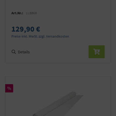
Art.Nr.:
LL8868
129,90 €
Preise inkl. MwSt. zzgl. Versandkosten
Details
Rabatt
%