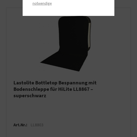
notwendige
Lastolite Bottletop Bespannung mit
Bodenschleppe für HiLite LL8867 –
superschwarz
Art.Nr.:
LL8803