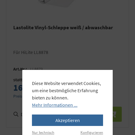
Lastolite Vinyl-Schleppe weiß / abwaschbar
für HiLite LL8878
Art.Nr.:
LL8879
statt 189,00 €
Diese Website verwendet Cookies,
169,90 €
um eine bestmögliche Erfahrung
Preise inkl. MwSt. zzgl. Versandkosten
bieten zu können.
Mehr Informationen ...
Details
Akzeptieren
Nur technisch
Konfigurieren