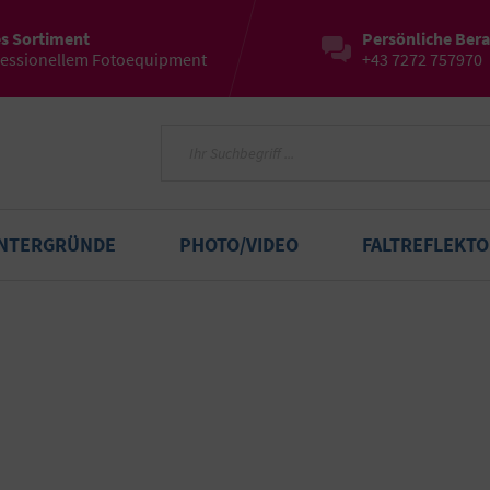
es Sortiment
Persönliche Ber
fessionellem Fotoequipment
+43 7272 757970
INTERGRÜNDE
PHOTO/VIDEO
FALTREFLEKT