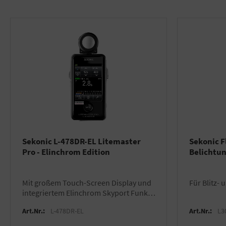
Sekonic L-478DR-EL Litemaster
Sekonic 
Pro - Elinchrom Edition
Belichtu
mit großem Touch-Screen Display und
für Blitz-
integriertem Elinchrom Skyport Funk-
Modul
Art.Nr.:
L-478DR-EL
Art.Nr.:
L3