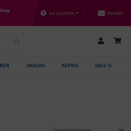
atung
Kontakt
Service/Hilfe
OREN
ANALOG
REPRO
SALE %