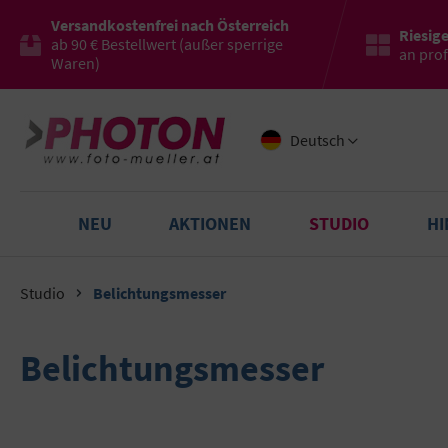
Versandkostenfrei nach Österreich
Riesig
ab 90 € Bestellwert (außer sperrige
an pro
Waren)
Deutsch
NEU
AKTIONEN
STUDIO
H
Studio
Belichtungsmesser
Belichtungsmesser