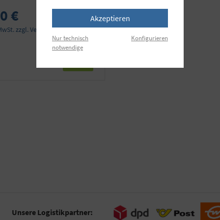
0 €
Akzeptieren
 MwSt. zzgl. Versandkosten
Nur technisch
Konfigurieren
notwendige
Unsere Logistikpartner: