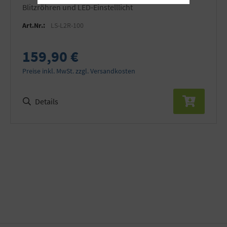
Blitzröhren und LED-Einstelllicht
Art.Nr.:
LS-L2R-100
159,90 €
Preise inkl. MwSt. zzgl. Versandkosten
Details