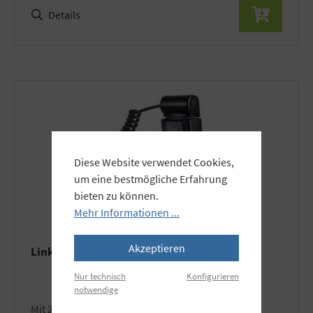
Details
Diese Website verwendet Cookies,
um eine bestmögliche Erfahrung
bieten zu können.
Mehr Informationen ...
Akzeptieren
Linkstar Macro Ringblitz L2R-100 Universal
Nur technisch
Konfigurieren
notwendige
mit 2 unabhängig voneinander einstellbaren