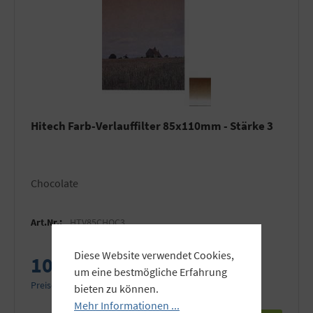
Hitech Farb-Verlauffilter 85x110mm - Stärke 3
Chocolate
Art.Nr.:
HTV85CHOC3
Diese Website verwendet Cookies,
10,46 €
um eine bestmögliche Erfahrung
Preise inkl. MwSt. zzgl. Versandkosten
bieten zu können.
Mehr Informationen ...