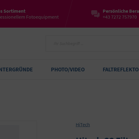
es Sortiment
Persönliche Ber
fessionellem Fotoequipment
+43 7272 757970
INTERGRÜNDE
PHOTO/VIDEO
FALTREFLEKT
HiTech