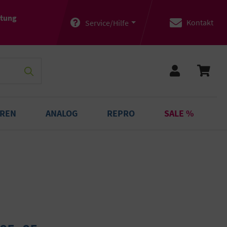
atung
Kontakt
Service/Hilfe
OREN
ANALOG
REPRO
SALE %