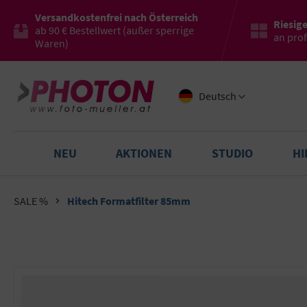
Versandkostenfrei nach Österreich
Riesig
ab 90 € Bestellwert (außer sperrige
an pro
Waren)
Deutsch
NEU
AKTIONEN
STUDIO
H
SALE %
Hitech Formatfilter 85mm
Bildergalerie überspringen