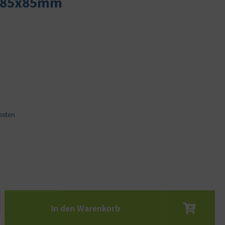
er 85x85mm
osten
 den gewünschten Wert ein oder benutze die S
In den Warenkorb