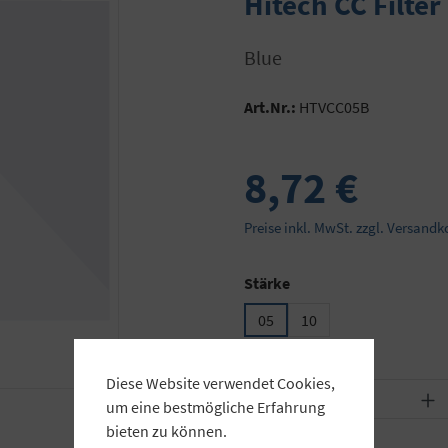
Hitech CC Filt
Blue
Art.Nr.:
HTVCC05B
8,72 €
Preise inkl. MwSt. zzgl. Versandk
auswählen
Stärke
05
10
Diese Website verwendet Cookies,
Produkt Anzahl: Gib
um eine bestmögliche Erfahrung
bieten zu können.