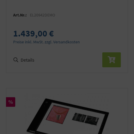
Art.Nr.:
EL20942DEMO
1.439,00 €
Preise inkl. MwSt. zzgl. Versandkosten
Details
Rabatt
%