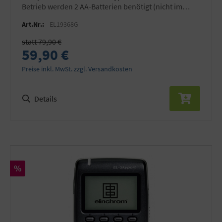
Betrieb werden 2 AA-Batterien benötigt (nicht im
Lieferumfang).
Art.Nr.:
EL19368G
statt 79,90 €
59,90 €
Preise inkl. MwSt. zzgl. Versandkosten
Details
Rabatt
%