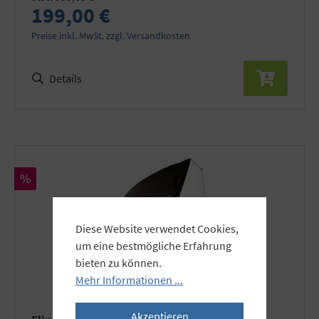
199,00 €
Preise inkl. MwSt. zzgl. Versandkosten
Details
Rabatt
%
Diese Website verwendet Cookies,
um eine bestmögliche Erfahrung
bieten zu können.
Mehr Informationen ...
Akzeptieren