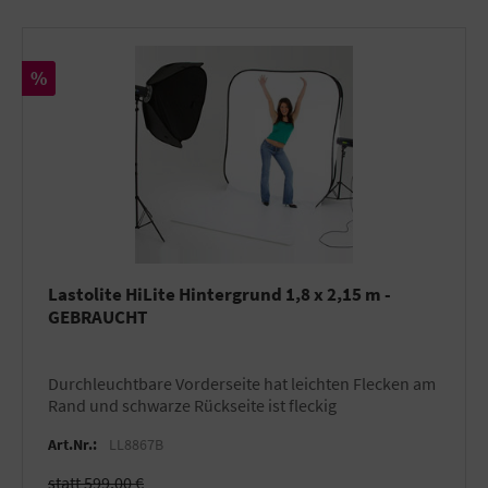
Rabatt
%
Lastolite HiLite Hintergrund 1,8 x 2,15 m -
GEBRAUCHT
durchleuchtbare Vorderseite hat leichten Flecken am
Rand und schwarze Rückseite ist fleckig
Art.Nr.:
LL8867B
statt 599,00 €