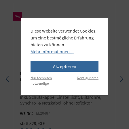
Rabatt
%
Diese Website verwendet Cookies,
um eine bestmögliche Erfahrung
bieten zu können.
Mehr Informationen ...
Akzeptieren
Elinchrom D-LITE RX 4 (400Ws) - mit
Nur technisch
Konfigurieren
integriertem Skyport Empfänger!
notwendige
inkl. Schutzkappe, Einstelllicht, Blitzröhre,
Synchro- & Netzkabel, ohne Reflektor
Art.Nr.:
EL20487
statt 329,90 €