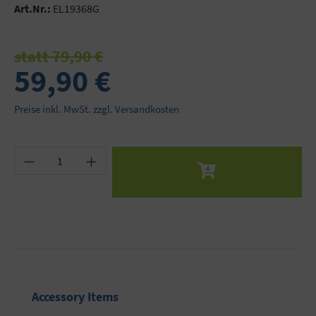
Art.Nr.:
EL19368G
statt 79,90 €
59,90 €
Preise inkl. MwSt. zzgl. Versandkosten
Produkt Anzahl: Gib den gewünschten Wert ein 
Produktgalerie überspringen
Accessory Items