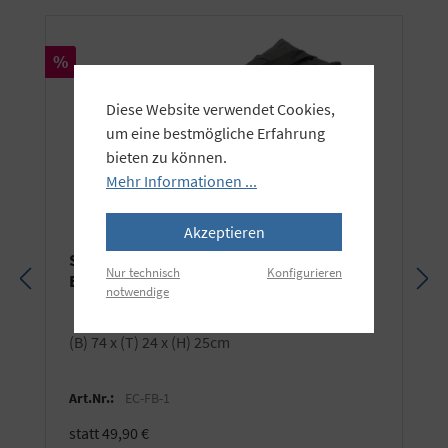
Rabatt
%
Diese Website verwendet Cookies,
um eine bestmögliche Erfahrung
bieten zu können.
Mehr Informationen ...
Akzeptieren
Studio Transporttasche für 2-3
Nur technisch
Konfigurieren
Blitzgeräte und Stative
notwendige
(B) 74 x (T) 24 x (H) 25cm
Art.Nr.:
EC-FB-1
statt 49,90 €