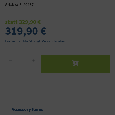
Art.Nr.:
EL20487
statt 329,90 €
319,90 €
Preise inkl. MwSt. zzgl. Versandkosten
Produkt Anzahl: Gib den gewünschten Wert ein 
Produktgalerie überspringen
Accessory Items