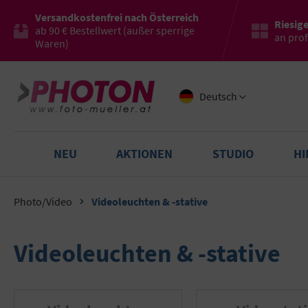
Versandkostenfrei nach Österreich
Riesig
ab 90 € Bestellwert (außer sperrige
an pro
Waren)
Deutsch
NEU
AKTIONEN
STUDIO
H
Photo/Video
Videoleuchten & -stative
Videoleuchten & -stative