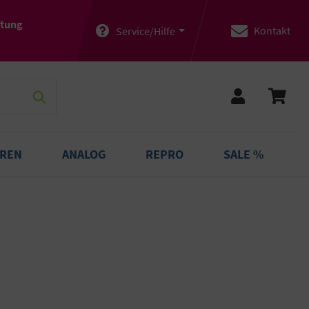
atung
Kontakt
Service/Hilfe
OREN
ANALOG
REPRO
SALE %