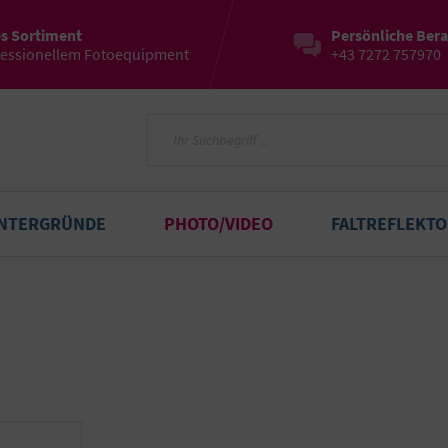
es Sortiment
Persönliche Ber
fessionellem Fotoequipment
+43 7272 757970
INTERGRÜNDE
PHOTO/VIDEO
FALTREFLEKT