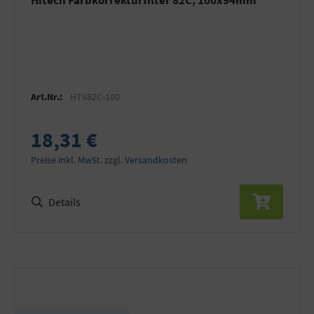
Hitech Farbkorrekturfilter 82C, 100x94mm
Art.Nr.:
HTV82C-100
18,31 €
Preise inkl. MwSt. zzgl. Versandkosten
Details