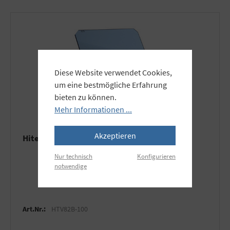
Diese Website verwendet Cookies,
um eine bestmögliche Erfahrung
bieten zu können.
Mehr Informationen ...
Akzeptieren
Hitech Farbkorrekturfilter 82B, 100x94mm
Nur technisch
Konfigurieren
notwendige
Art.Nr.:
HTV82B-100