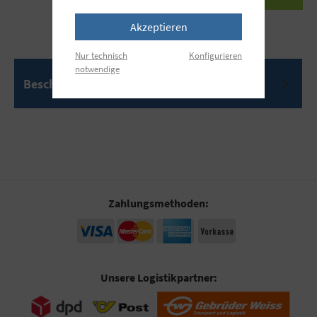
Akzeptieren
Nur technisch
Konfigurieren
notwendige
Beschreibung
Zahlungsmethoden:
Unsere Logistikpartner: