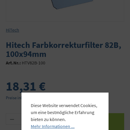
HiTech
Hitech Farbkorrekturfilter 82B,
100x94mm
Art.Nr.:
HTV82B-100
18,31 €
Preise inkl. MwSt. zzgl. Versandkosten
Diese Website verwendet Cookies,
um eine bestmögliche Erfahrung
Produkt Anzahl: Gib den gewünschten Wert ein 
bieten zu können.
Mehr Informationen ...