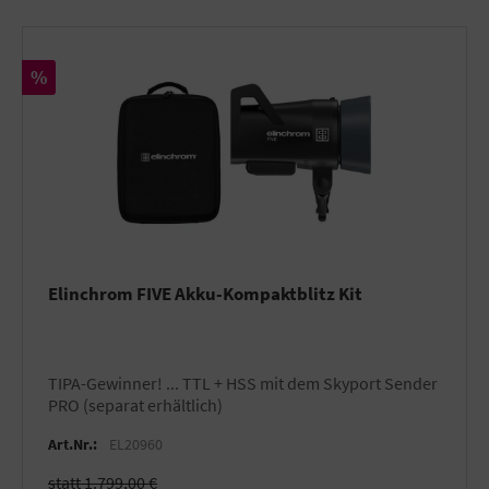
Rabatt
%
Elinchrom FIVE Akku-Kompaktblitz Kit
TIPA-Gewinner! ... TTL + HSS mit dem Skyport Sender
PRO (separat erhältlich)
Art.Nr.:
EL20960
statt 1.799,00 €