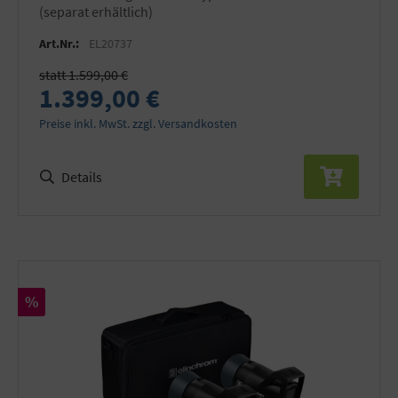
(separat erhältlich)
Art.Nr.:
EL20737
statt 1.599,00 €
1.399,00 €
Preise inkl. MwSt. zzgl. Versandkosten
Details
Rabatt
%