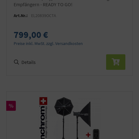
Empfängern - READY TO GO!
Art.Nr.:
EL20839OCTA
799,00 €
Preise inkl. MwSt. zzgl. Versandkosten
Details
Rabatt
%