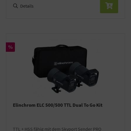
Details
Rabatt
%
Elinchrom ELC 500/500 TTL Dual To Go Kit
TTL + HSS fähig mit dem Skyport Sender PRO