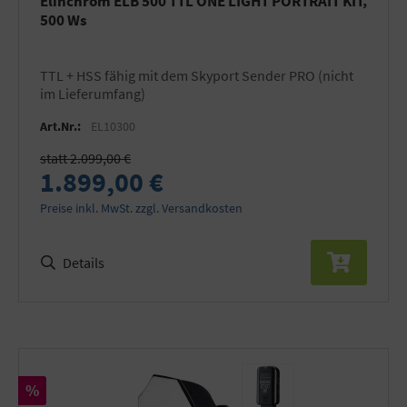
Elinchrom ELB 500 TTL ONE LIGHT PORTRAIT KIT,
500 Ws
TTL + HSS fähig mit dem Skyport Sender PRO (nicht
im Lieferumfang)
Art.Nr.:
EL10300
statt 2.099,00 €
1.899,00 €
Preise inkl. MwSt. zzgl. Versandkosten
Details
Rabatt
%