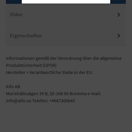
Video
Eigenschaften
Informationen gemäß der Verordnung über die allgemeine
Produktsicherheit (GPSR)
Hersteller + Verantwortliche Stelle in der EU:
Aifo AB
Mariehällsvägen 39 B, SE-168 65 Bromma e-mail:
info@aifo.se Telefon: +4687200645