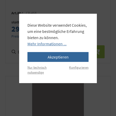
Art.Nr.:
CR-468
statt 369,00 €
Diese Website verwendet Cookies,
299,00 €
um eine bestmögliche Erfahrung
Preise inkl. MwSt. zzgl. Versandkosten
bieten zu können.
Mehr Informationen ...
Details
Akzeptieren
Nur technisch
Konfigurieren
notwendige