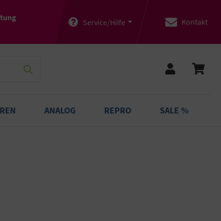
atung
Kontakt
Service/Hilfe
OREN
ANALOG
REPRO
SALE %