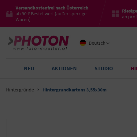
Versandkostenfrei nach Österreich
Riesig
ab 90 € Bestellwert (außer sperrige
an pro
Waren)
Deutsch
NEU
AKTIONEN
STUDIO
H
Hintergründe
Hintergrundkartons 3,55x30m
Bildergalerie überspringen