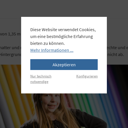
Diese Website verwendet Cookies,
von 1,35 m oder 2,72 m.
um eine bestmögliche Erfahrung
bieten zu können.
matter und reflexfreier Oberfläche, sowie garantiert lichtechte und
Mehr Informationen ...
Hintergrund bleibt so glatt, hängt nicht durch und knickt nicht ab.
Akzeptieren
Nur technisch
Konfigurieren
notwendige