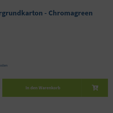
rgrundkarton - Chromagreen
osten
 den gewünschten Wert ein oder benutze die S
In den Warenkorb