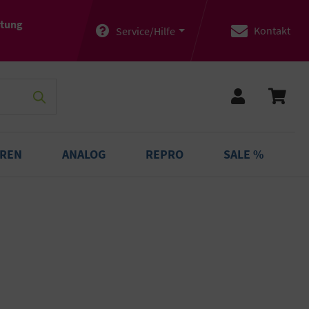
atung
Kontakt
Service/Hilfe
OREN
ANALOG
REPRO
SALE %