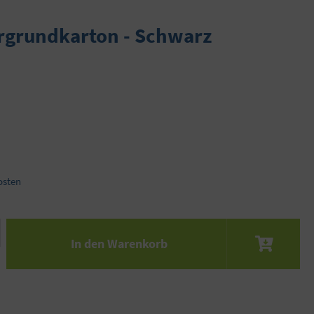
rgrundkarton - Schwarz
osten
 den gewünschten Wert ein oder benutze die S
In den Warenkorb