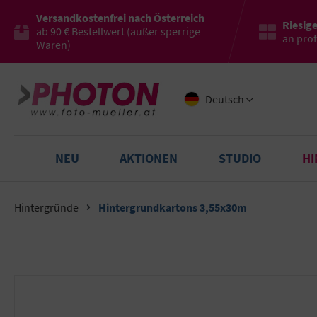
Versandkostenfrei nach Österreich
Riesig
ab 90 € Bestellwert (außer sperrige
an pro
Waren)
Deutsch
NEU
AKTIONEN
STUDIO
H
Hintergründe
Hintergrundkartons 3,55x30m
Bildergalerie überspringen