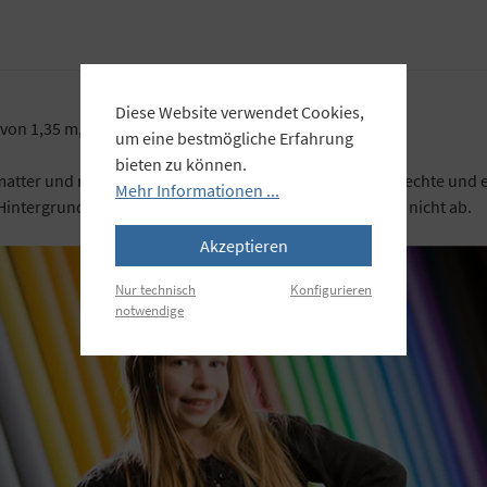
Diese Website verwendet Cookies,
von 1,35 m, 2,72 m oder 3,55 m.
um eine bestmögliche Erfahrung
bieten zu können.
matter und reflexfreier Oberfläche, sowie garantiert lichtechte und
Mehr Informationen ...
Hintergrund bleibt so glatt, hängt nicht durch und knickt nicht ab.
Akzeptieren
Nur technisch
Konfigurieren
notwendige