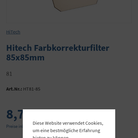
HiTech
Hitech Farbkorrekturfilter
85x85mm
81
Art.Nr.:
HT81-85
8,72 €
Diese Website verwendet Cookies,
Preise inkl. MwSt. zzgl. Versandkosten
um eine bestmögliche Erfahrung
bieten zu können.