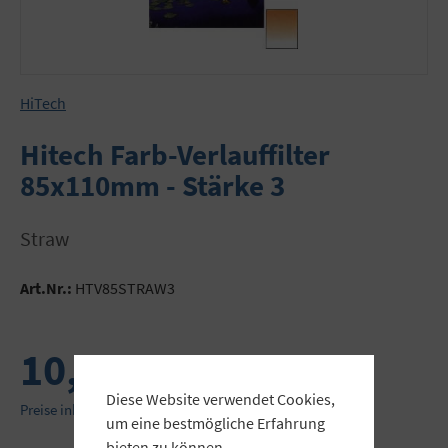
HiTech
Hitech Farb-Verlauffilter
85x110mm - Stärke 3
Straw
Art.Nr.:
HTV85STRAW3
10,46 €
Diese Website verwendet Cookies,
Preise inkl. MwSt. zzgl. Versandkosten
um eine bestmögliche Erfahrung
bieten zu können.