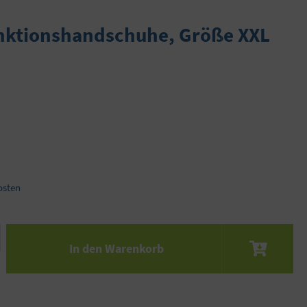
nktionshandschuhe, Größe XXL
osten
 den gewünschten Wert ein oder benutze die S
In den Warenkorb