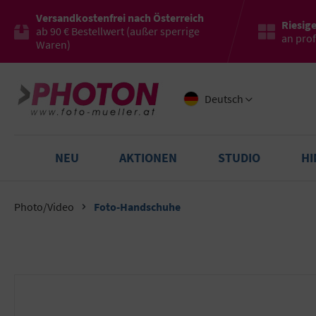
Versandkostenfrei nach Österreich
Riesig
ab 90 € Bestellwert (außer sperrige
an pro
Waren)
Deutsch
NEU
AKTIONEN
STUDIO
H
Photo/Video
Foto-Handschuhe
Bildergalerie überspringen