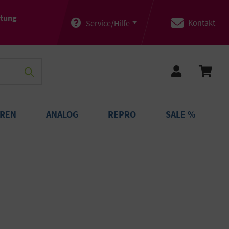
atung
Kontakt
Service/Hilfe
OREN
ANALOG
REPRO
SALE %