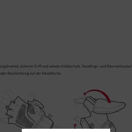
sfreiheit, sicheren Griff und idealen Kälteschutz. Fäustlings- und Daumenhaube la
nder Beschichtung auf der Handfläche.