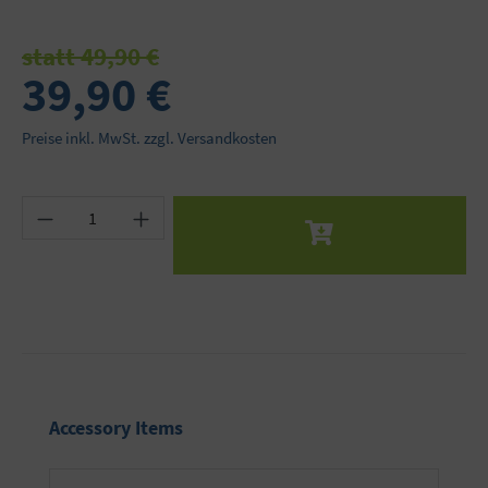
statt 49,90 €
39,90 €
Preise inkl. MwSt. zzgl. Versandkosten
Produkt Anzahl: Gib den gewünschten Wert ein 
Produktgalerie überspringen
Accessory Items