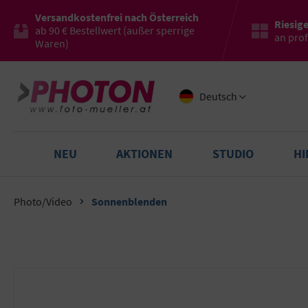
Versandkostenfrei nach Österreich
Riesig
ab 90 € Bestellwert (außer sperrige
an pro
Waren)
Deutsch
NEU
AKTIONEN
STUDIO
H
Photo/Video
Sonnenblenden
Bildergalerie überspringen