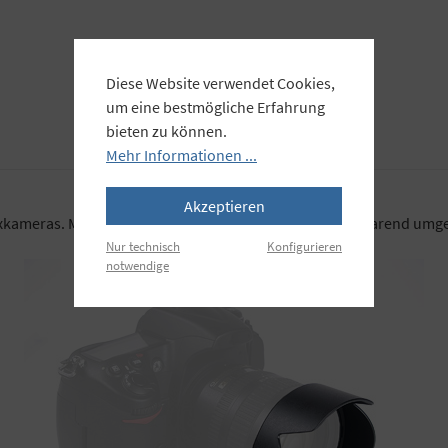
Diese Website verwendet Cookies,
um eine bestmögliche Erfahrung
bieten zu können.
Mehr Informationen ...
Akzeptieren
exkameras. Mit Anschluss für Objektiv, kann auch platzsparend umg
Nur technisch
Konfigurieren
notwendige