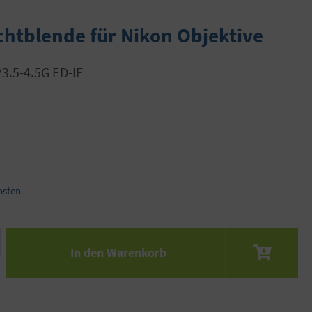
htblende für Nikon Objektive
/3.5-4.5G ED-IF
osten
 den gewünschten Wert ein oder benutze die S
In den Warenkorb