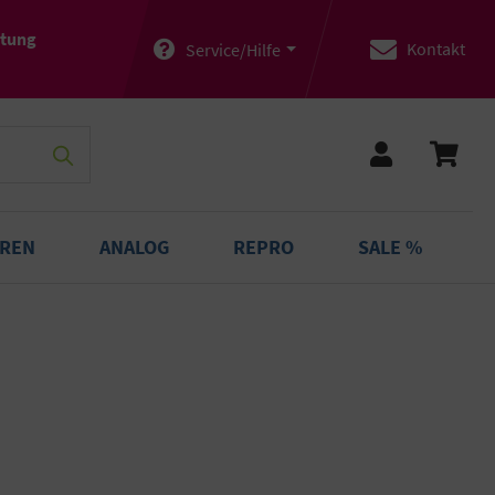
atung
Kontakt
Service/Hilfe
OREN
ANALOG
REPRO
SALE %