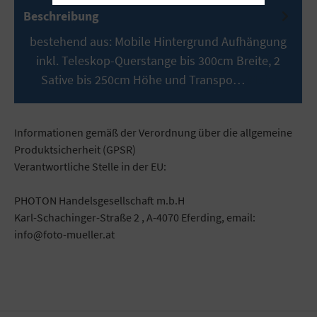
Beschreibung
bestehend aus: Mobile Hintergrund Aufhängung
inkl. Teleskop-Querstange bis 300cm Breite, 2
Sative bis 250cm Höhe und Transpo…
Mehr
Informationen gemäß der Verordnung über die allgemeine
Produktsicherheit (GPSR)
Verantwortliche Stelle in der EU:
PHOTON Handelsgesellschaft m.b.H
Karl-Schachinger-Straße 2 , A-4070 Eferding, email:
info@foto-mueller.at