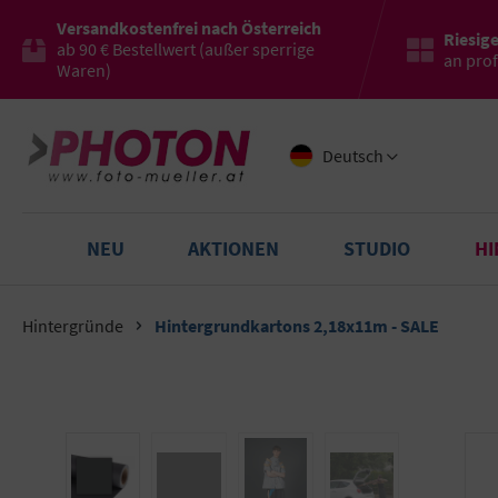
Versandkostenfrei nach Österreich
Riesig
ab 90 € Bestellwert (außer sperrige
an pro
Waren)
Deutsch
NEU
AKTIONEN
STUDIO
H
Hintergründe
Hintergrundkartons 2,18x11m - SALE
Bildergalerie überspringen