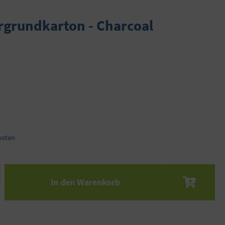
rgrundkarton - Charcoal
osten
 den gewünschten Wert ein oder benutze die S
In den Warenkorb