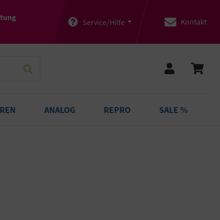
atung
Kontakt
Service/Hilfe
OREN
ANALOG
REPRO
SALE %