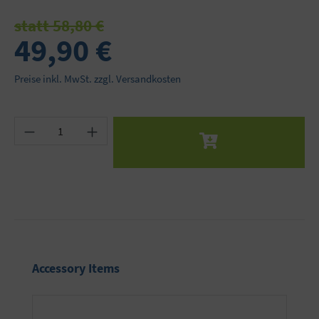
statt 58,80 €
49,90 €
Preise inkl. MwSt. zzgl. Versandkosten
Produkt Anzahl: Gib den gewünschten Wert ein 
Produktgalerie überspringen
Accessory Items