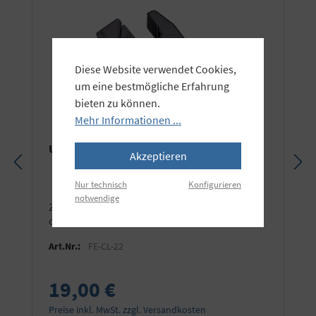
Diese Website verwendet Cookies,
um eine bestmögliche Erfahrung
bieten zu können.
Mehr Informationen ...
Universalklammer Super Clamp
Akzeptieren
Nur technisch
Konfigurieren
notwendige
zur Befestigung an Profilen und Rohren mit
ca. 20-60mm Durchmesser
Art.Nr.:
FE-CL-22
19,00 €
Preise inkl. MwSt. zzgl. Versandkosten