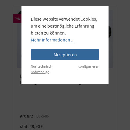
Rabatt
%
Diese Website verwendet Cookies,
um eine bestmögliche Erfahrung
bieten zu können.
Mehr Informationen ...
Akzeptieren
Nur technisch
Konfigurieren
notwendige
Einsteckachse mit Kettenzug für einen
Hintergrundkarton bis 10kg
Art.Nr.:
EC-S-05
statt 49,90 €