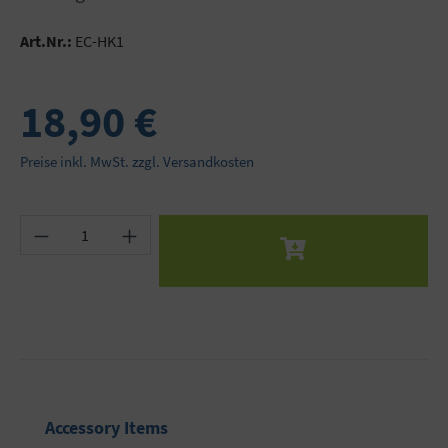
Art.Nr.:
EC-HK1
18,90 €
Preise inkl. MwSt. zzgl. Versandkosten
Produkt Anzahl: Gib den gewünschten Wert ein 
Produktgalerie überspringen
Accessory Items