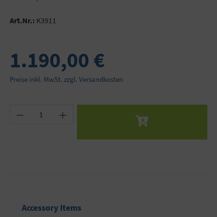
Art.Nr.:
K3911
1.190,00 €
Preise inkl. MwSt. zzgl. Versandkosten
Produkt Anzahl: Gib den gewünschten Wert ein 
Produktgalerie überspringen
Accessory Items