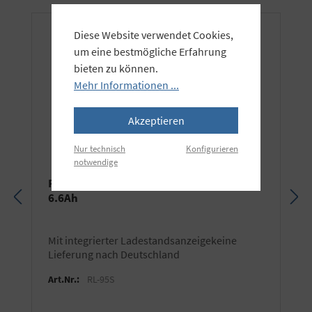
Diese Website verwendet Cookies,
um eine bestmögliche Erfahrung
bieten zu können.
Mehr Informationen ...
Akzeptieren
Nur technisch
Konfigurieren
notwendige
Rolux V-Mount LI-ION Akku 14.8V, 95Wh,
6.6Ah
mit integrierter Ladestandsanzeigekeine
Lieferung nach Deutschland
Art.Nr.:
RL-95S