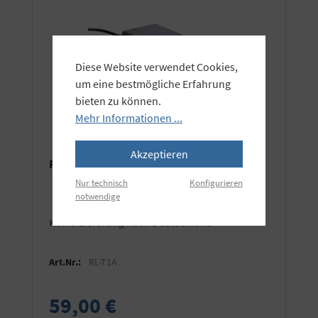
Diese Website verwendet Cookies,
um eine bestmögliche Erfahrung
bieten zu können.
Mehr Informationen ...
Akzeptieren
Rolux Akkuladegerät für V-Mount
Nur technisch
Konfigurieren
notwendige
keine Lieferung nach Deutschland
Art.Nr.:
RL-T1A
59,00 €