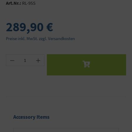
Art.Nr.:
RL-95S
289,90 €
Preise inkl. MwSt. zzgl. Versandkosten
Produkt Anzahl: Gib den gewünschten Wert ein 
Produktgalerie überspringen
Accessory Items