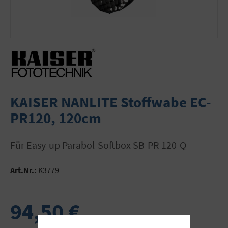
KAISER NANLITE Stoffwabe EC-
PR120, 120cm
Für Easy-up Parabol-Softbox SB-PR-120-Q
Art.Nr.:
K3779
94,50 €