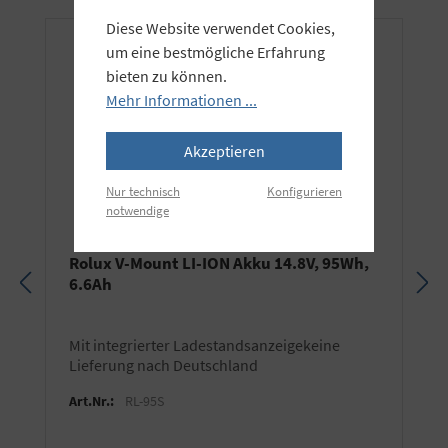
Diese Website verwendet Cookies,
um eine bestmögliche Erfahrung
bieten zu können.
Mehr Informationen ...
Akzeptieren
Nur technisch
Konfigurieren
notwendige
Rolux V-Mount LI-ION Akku 14.8V, 95Wh,
6.6Ah
mit integrierter Ladestandsanzeigekeine
Lieferung nach Deutschland
Art.Nr.:
RL-95S