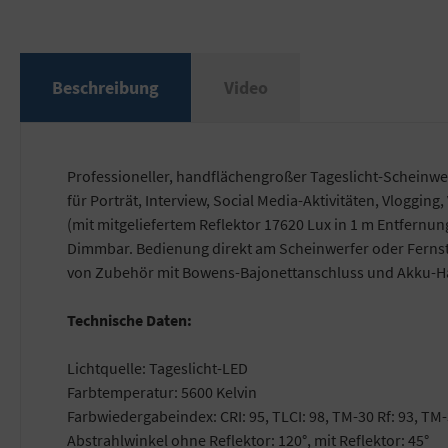
Beschreibung
Video
Professioneller, handflächengroßer Tageslicht-Scheinwer
für Porträt, Interview, Social Media-Aktivitäten, Vlogg
(mit mitgeliefertem Reflektor 17620 Lux in 1 m Entfernu
Dimmbar. Bedienung direkt am Scheinwerfer oder Fern
von Zubehör mit Bowens-Bajonettanschluss und Akku-Han
Technische Daten:
Lichtquelle: Tageslicht-LED
Farbtemperatur: 5600 Kelvin
Farbwiedergabeindex: CRI: 95, TLCI: 98, TM-30 Rf: 93, TM-
Abstrahlwinkel ohne Reflektor: 120°, mit Reflektor: 45°