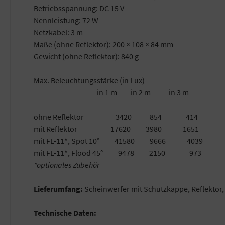
Betriebsspannung: DC 15 V
Nennleistung: 72 W
Netzkabel: 3 m
Maße (ohne Reflektor): 200 × 108 × 84 mm
Gewicht (ohne Reflektor): 840 g
Max. Beleuchtungsstärke (in Lux)
in 1 m in 2 m in 3 m
----------------------------------------------------------------------------
ohne Reflektor 3420 854 414
mit Reflektor 17620 3980 1651
mit FL-11*, Spot 10° 41580 9666 4039
mit FL-11*, Flood 45° 9478 2150 973
*optionales Zubehör
Lieferumfang:
Scheinwerfer mit Schutzkappe, Reflektor,
Technische Daten: