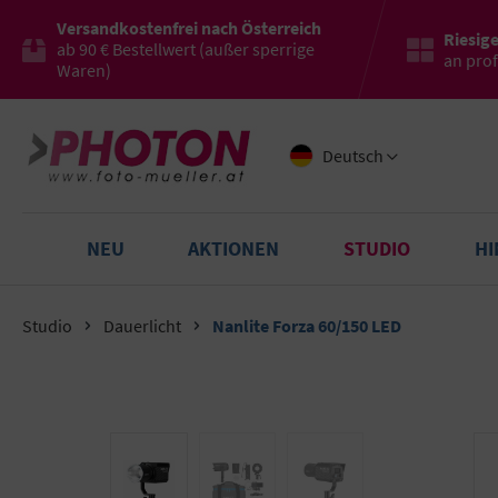
Versandkostenfrei nach Österreich
Riesig
ab 90 € Bestellwert (außer sperrige
an pro
Waren)
Deutsch
NEU
AKTIONEN
STUDIO
H
Studio
Dauerlicht
Nanlite Forza 60/150 LED
Bildergalerie überspringen