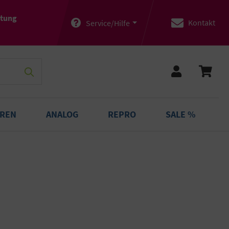
atung
Kontakt
Service/Hilfe
OREN
ANALOG
REPRO
SALE %