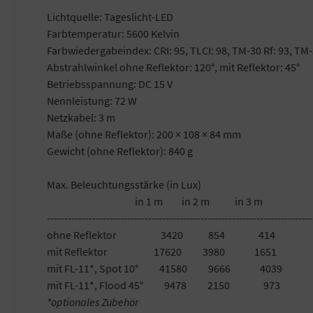
Lichtquelle: Tageslicht-LED
Farbtemperatur: 5600 Kelvin
Farbwiedergabeindex: CRI: 95, TLCI: 98, TM-30 Rf: 93, TM-
Abstrahlwinkel ohne Reflektor: 120°, mit Reflektor: 45°
Betriebsspannung: DC 15 V
Nennleistung: 72 W
Netzkabel: 3 m
Maße (ohne Reflektor): 200 × 108 × 84 mm
Gewicht (ohne Reflektor): 840 g
Max. Beleuchtungsstärke (in Lux)
in 1 m in 2 m in 3 m
----------------------------------------------------------------------------
ohne Reflektor 3420 854 414
mit Reflektor 17620 3980 1651
mit FL-11*, Spot 10° 41580 9666 4039
mit FL-11*, Flood 45° 9478 2150 973
*optionales Zubehör