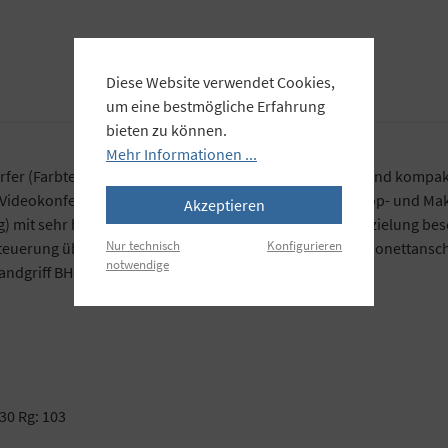
Diese Website verwendet Cookies,
um eine bestmögliche Erfahrung
bieten zu können.
Mehr Informationen ...
fer (Farbtemperatur 5600 Kelvin), einteilig, sehr leicht und komp
ing, Videokonferenzen und Webinare sowie Stilllife-, Tabletop- und
Akzeptieren
ng) mit sehr hoher Farbwiedergabequalität und für die Erzielung be
Nur technisch
Konfigurieren
steuerung über Bluetooth, Funk oder DMX/RDM. FMM-Bajonettansc
notwendige
dgriff BH-FZ60 für den mobilen Einsatz
30 Rg: 103