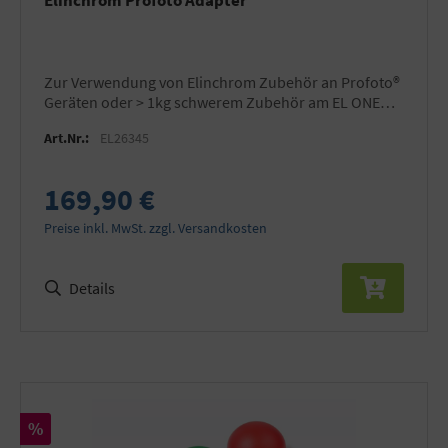
Elinchrom Profoto Adapter
zur Verwendung von Elinchrom Zubehör an Profoto®
Geräten oder > 1kg schwerem Zubehör am EL ONE
OCF
Art.Nr.:
EL26345
169,90 €
Preise inkl. MwSt. zzgl. Versandkosten
Details
Rabatt
%