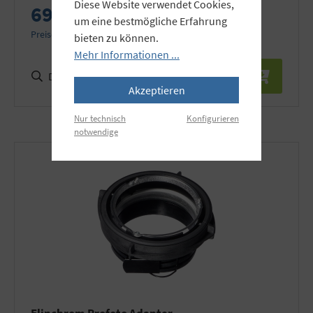
Diese Website verwendet Cookies,
69,90 €
um eine bestmögliche Erfahrung
Preise inkl. MwSt. zzgl. Versandkosten
bieten zu können.
Mehr Informationen ...
Details
Akzeptieren
Nur technisch
Konfigurieren
notwendige