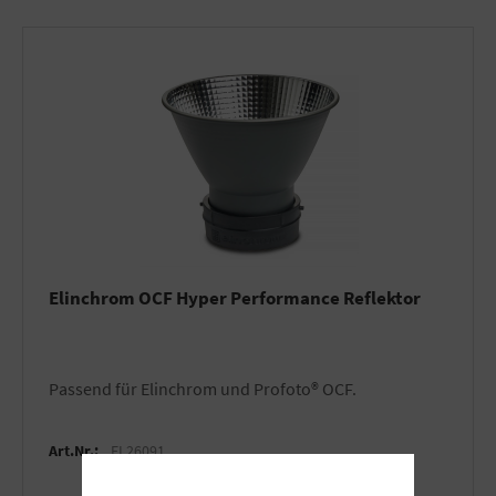
Elinchrom OCF Hyper Performance Reflektor
Passend für Elinchrom und Profoto® OCF.
Art.Nr.:
EL26091