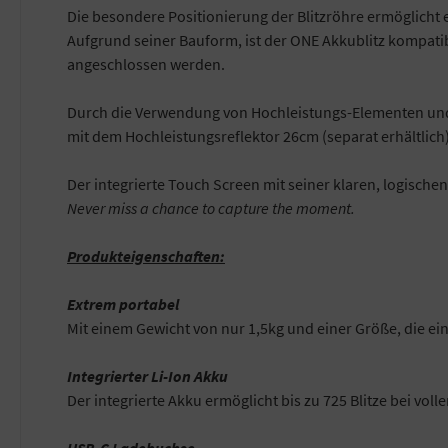
Die besondere Positionierung der Blitzröhre ermöglicht e
Aufgrund seiner Bauform, ist der ONE Akkublitz kompati
angeschlossen werden.
Durch die Verwendung von Hochleistungs-Elementen und d
mit dem Hochleistungsreflektor 26cm (separat erhältlich), 
Der integrierte Touch Screen mit seiner klaren, logische
Never miss a chance to capture the moment.
Produkteigenschaften:
Extrem portabel
Mit einem Gewicht von nur 1,5kg und einer Größe, die ei
Integrierter Li-Ion Akku
Der integrierte Akku ermöglicht bis zu 725 Blitze bei vol
USB-C Ladebuchse