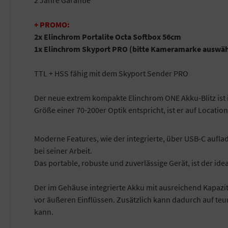
+ PROMO:
2x Elinchrom Portalite Octa Softbox 56cm
1x Elinchrom Skyport PRO (bitte Kameramarke auswä
TTL + HSS fähig mit dem Skyport Sender PRO
Der neue extrem kompakte Elinchrom ONE Akku-Blitz ist 
Größe einer 70-200er Optik entspricht, ist er auf Locatio
Moderne Features, wie der integrierte, über USB-C aufla
bei seiner Arbeit.
Das portable, robuste und zuverlässige Gerät, ist der ide
Der im Gehäuse integrierte Akku mit ausreichend Kapazitä
vor äußeren Einflüssen. Zusätzlich kann dadurch auf teu
kann.