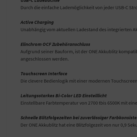
Durch die einfache Lademöglichkeit von jeder USB-C St
Active Charging
Unabhängig vom aktuellen Ladestand des integrierten Ak
Elinchrom OCF Zubehöranschluss
Aufgrund seiner Bauform, ist der ONE Akkublitz kompati
angeschlossen werden.
Touchscreen Interface
Die clevere Bedienlogik mit einer modernen Touchscreen 
Leitungsstarkes Bi-Color LED Einstelllicht
Einstellbare Farbtemperatur von 2700 tbis 6500K mit ein
Schnelle Blitzfolgezeiten bei zuverlässiger Farbkonsist
Der ONE Akkublitz hat eine Blitzfolgezeit von nur 0,9 S