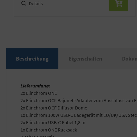
Details
Beschreibung
Eigenschaften
Doku
Lieferumfang:
2x Elinchrom ONE
2x Elinchrom OCF Bajonett-Adapter zum Anschluss von 
2x Elinchrom OCF Diffusor Dome
1x Elinchrom 100W USB-C Ladegerät mit EU/UK/USA Ste
2x Elinchrom USB-C Kabel 1,8 m
1x Elinchrom ONE Rucksack
2 Jahre Garantie