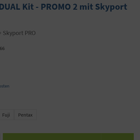
DUAL Kit - PROMO 2 mit Skyport
 + Skyport PRO
66
osten
ählen
Fuji
Pentax
 den gewünschten Wert ein oder benutze die S