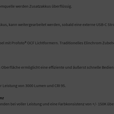
romquelle werden Zusatzakkus überflüssig.
kus, kann weitergearbeitet werden, sobald eine externe USB-C Str
bel mit Profoto® OCF Lichtformern. Traditionelles Elinchrom Zubeh
Oberfläche ermöglicht eine effiziente und äußerst schnelle Bedie
er Leistung von 3000 Lumen und CRI 95.
enz
ekunden bei voller Leistung und eine Farbkonsistenz von +/- 150K ü