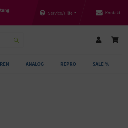
atung
Kontakt
Service/Hilfe
OREN
ANALOG
REPRO
SALE %