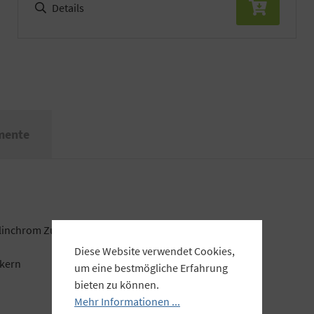
Details
mente
Elinchrom Zubehör mit dem normalen großen Bajonett
Diese Website verwendet Cookies,
ckern
um eine bestmögliche Erfahrung
bieten zu können.
Mehr Informationen ...