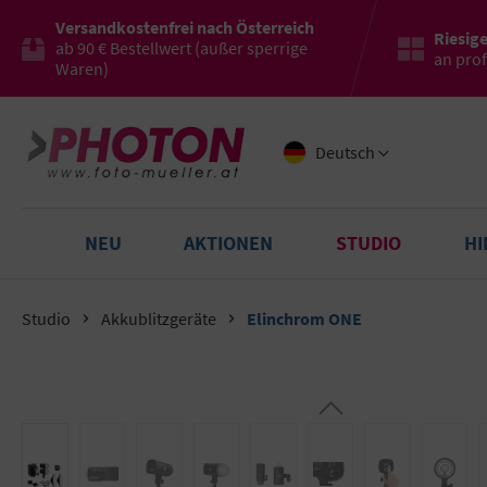
Versandkostenfrei nach Österreich
Riesig
ab 90 € Bestellwert (außer sperrige
an pro
Waren)
Deutsch
NEU
AKTIONEN
STUDIO
H
Studio
Akkublitzgeräte
Elinchrom ONE
Bildergalerie überspringen