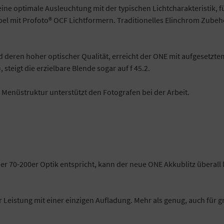
ine optimale Ausleuchtung mit der typischen Lichtcharakteristik, f
bel mit Profoto® OCF Lichtformern. Traditionelles Elinchrom Zubeh
eren hoher optischer Qualität, erreicht der ONE mit aufgesetztem
steigt die erzielbare Blende sogar auf f 45.2.
n Menüstruktur unterstützt den Fotografen bei der Arbeit.
ner 70-200er Optik entspricht, kann der neue ONE Akkublitz übera
ler Leistung mit einer einzigen Aufladung. Mehr als genug, auch für