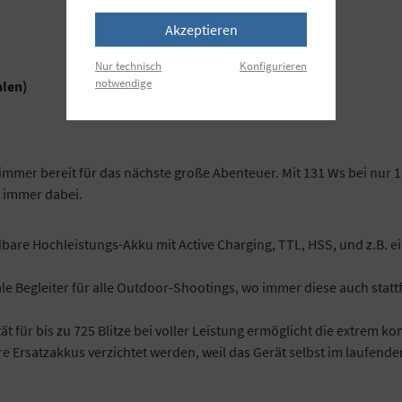
Akzeptieren
Nur technisch
Konfigurieren
notwendige
hlen)
immer bereit für das nächste große Abenteuer. Mit 131 Ws bei nur
n immer dabei.
dbare Hochleistungs-Akku mit Active Charging, TTL, HSS, und z.B. e
ale Begleiter für alle Outdoor-Shootings, wo immer diese auch statt
t für bis zu 725 Blitze bei voller Leistung ermöglicht die extrem 
re Ersatzakkus verzichtet werden, weil das Gerät selbst im laufen