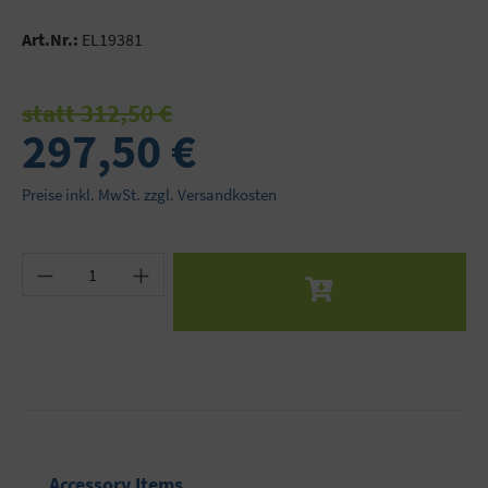
Art.Nr.:
EL19381
statt 312,50 €
297,50 €
Preise inkl. MwSt. zzgl. Versandkosten
Produkt Anzahl: Gib den gewünschten Wert ein 
Produktgalerie überspringen
Accessory Items