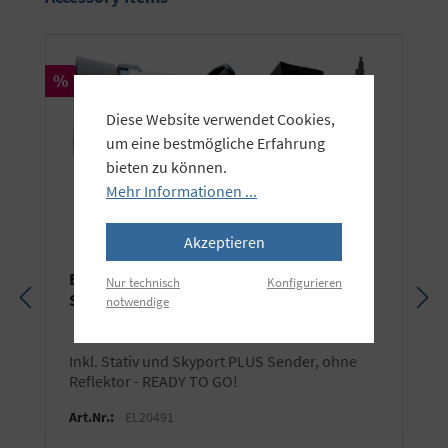
Rabatt
%
Diese Website verwendet Cookies,
um eine bestmögliche Erfahrung
bieten zu können.
Mehr Informationen ...
Akzeptieren
Elinchrom D-Lite 4 RX (400 Ws) FIRST
Nur technisch
Konfigurieren
STUDIO KIT
notwendige
inkl. Stativ und Skyport PLUS Sender, ohne
Reflektor - READY TO GO!
Art.Nr.:
EL20491