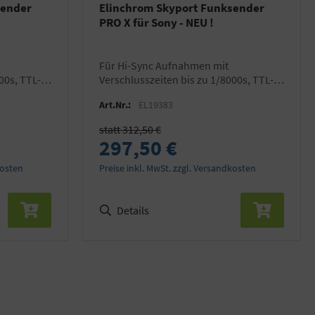
sender
Elinchrom Skyport Funksender
PRO X für Sony - NEU !
für Hi-Sync Aufnahmen mit
00s, TTL-
Verschlusszeiten bis zu 1/8000s, TTL-
Skyport
fähig, kompatibel mit allen Skyport
Art.Nr.:
EL19383
Empfängern
statt 312,50 €
297,50 €
kosten
Preise inkl. MwSt. zzgl. Versandkosten
Details