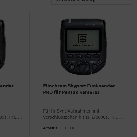
sender
Elinchrom Skyport Funksender
PRO für Pentax Kameras
für Hi-Sync Aufnahmen mit
00s, TTL-
Verschlusszeiten bis zu 1/8000s, TTL-
atibel mit
fähig mit ELB 500 TTL, kompatibel mit
Art.Nr.:
EL19336
allen Skyport Empfängern