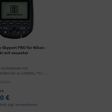
 Skyport PRO für Nikon -
t mit neuester
e
zeiten bis zu 1/8000s, TTL-
ELB 500 TTL, kompatibel mit
19367G
ort Empfängern
0 €
0 €
 MwSt. zzgl. Versandkosten