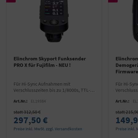
Elinchrom Skyport Funksender
Elinchrom
PRO X für Fujifilm - NEU !
Demogerä
Firmwar
für Hi-Sync Aufnahmen mit
für Hi-Sync Aufnahmen mit
Verschlusszeiten bis zu 1/8000s, TTL-
Verschluss
fähig, kompatibel mit allen Skyport
fähig mit 
Art.Nr.:
EL19384
Art.Nr.:
EL
Empfängern
allen Skyp
statt 312,50 €
statt 215,9
297,50 €
149,9
Preise inkl. MwSt. zzgl. Versandkosten
Preise inkl.