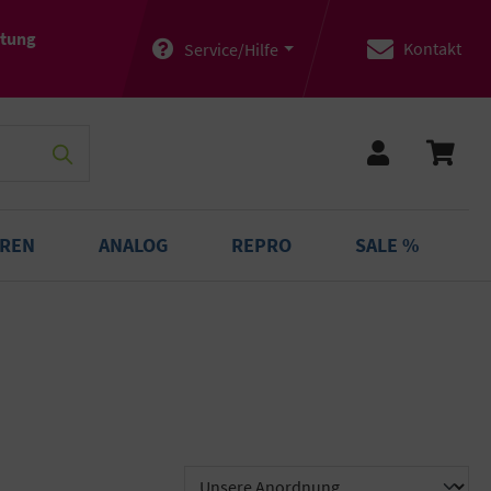
atung
Kontakt
Service/Hilfe
OREN
ANALOG
REPRO
SALE %