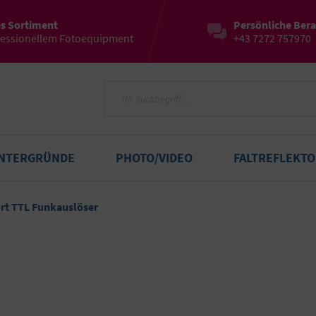
es Sortiment
Persönliche Ber
fessionellem Fotoequipment
+43 7272 757970
INTERGRÜNDE
PHOTO/VIDEO
FALTREFLEKT
rt TTL Funkauslöser