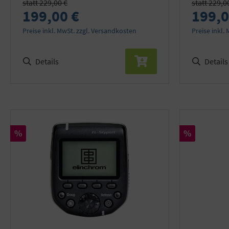
statt 229,00 €
statt 229,0
199,00 €
199,0
Preise inkl. MwSt. zzgl. Versandkosten
Preise inkl.
Details
Details
Rabatt
Rabatt
%
%