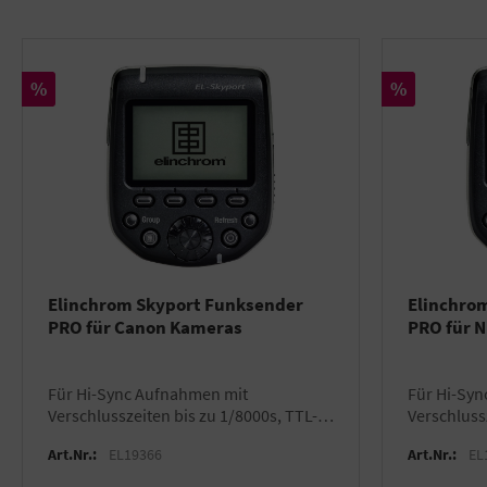
Rabatt
Rabatt
%
%
Elinchrom Skyport Funksender
Elinchro
PRO für Canon Kameras
PRO für 
für Hi-Sync Aufnahmen mit
für Hi-Sync Aufnahmen mit
Verschlusszeiten bis zu 1/8000s, TTL-
Verschluss
fähig mit ELB 500 TTL, kompatibel mit
fähig mit 
Art.Nr.:
EL19366
Art.Nr.:
EL
allen Skyport Empfängern
allen Skyp