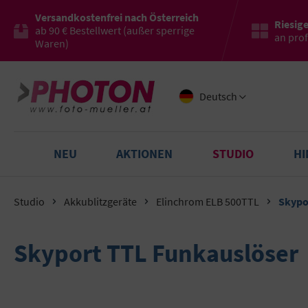
Versandkostenfrei nach Österreich
Riesig
ab 90 € Bestellwert (außer sperrige
an pro
Waren)
Deutsch
NEU
AKTIONEN
STUDIO
H
Studio
Akkublitzgeräte
Elinchrom ELB 500TTL
Skypo
Skyport TTL Funkauslöser