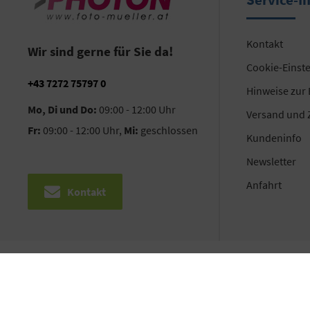
Kontakt
Wir sind gerne für Sie da!
Cookie-Einst
+43 7272 75797 0
Hinweise zur
Mo, Di und Do:
09:00 - 12:00 Uhr
Versand und 
Fr:
09:00 - 12:00 Uhr,
Mi:
geschlossen
Kundeninfo
Newsletter
Anfahrt
Kontakt
©2026 PHOTON HandelsgesmbH | Alle Rechte vorbehalten