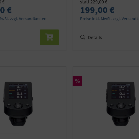
0 €
statt 229,00 €
0 €
199,00 €
 MwSt. zzgl. Versandkosten
Preise inkl. MwSt. zzgl. Versand
Details
Rabatt
%