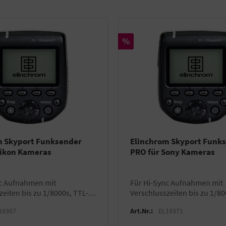
Rabatt
%
m Skyport Funksender
Elinchrom Skyport Funk
Nikon Kameras
PRO für Sony Kameras
für Hi-Sync Aufnahmen mit
zeiten bis zu 1/8000s, TTL-
Verschlusszeiten bis zu 1/80
ELB 500 TTL, kompatibel mit
fähig mit ELB 500 TTL, komp
19367
Art.Nr.:
EL19371
ort Empfängern
allen Skyport Empfängern