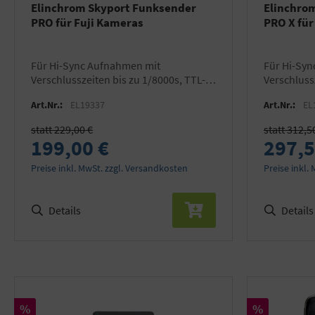
Elinchrom Skyport Funksender
Elinchro
PRO für Fuji Kameras
PRO X für
für Hi-Sync Aufnahmen mit
für Hi-Sync Aufnahmen mit
Verschlusszeiten bis zu 1/8000s, TTL-
Verschluss
fähig mit ELB 500 TTL, kompatibel mit
fähig, kom
Art.Nr.:
EL19337
Art.Nr.:
EL
allen Skyport Empfängern
Empfänge
statt 229,00 €
statt 312,5
199,00 €
297,5
Preise inkl. MwSt. zzgl. Versandkosten
Preise inkl.
Details
Details
Rabatt
Rabatt
%
%