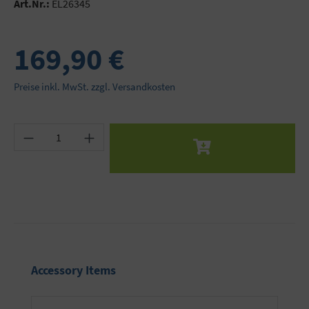
Art.Nr.:
EL26345
169,90 €
Preise inkl. MwSt. zzgl. Versandkosten
Produkt Anzahl: Gib den gewünschten Wert ein 
Produktgalerie überspringen
Accessory Items