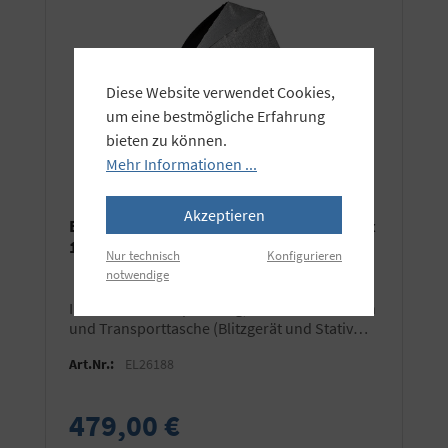
Diese Website verwendet Cookies,
um eine bestmögliche Erfahrung
bieten zu können.
Mehr Informationen ...
Akzeptieren
Elinchrom Rotalux Deep Indirect Softbox
150cm
Nur technisch
Konfigurieren
notwendige
inkl. Elinchrom Speedring, Front-Diffusortuch
und Transporttasche (Blitzgerät und Stativ
nicht im Lieferumfang!)
Art.Nr.:
EL26188
479,00 €