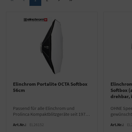
Elinchrom Portalite OCTA Softbox
Elinchrom
56cm
Softbox (
drehbar, i
Transpor
passend für alle Elinchrom und
OHNE Speedring – bitte wählen Sie den
Prolinca Kompaktblitzgeräte seit 1974
gewünscht
(an Quadra/ELB nur mit Adapter
Art.Nr.:
EL26152
Art.Nr.:
EL
EL26342)