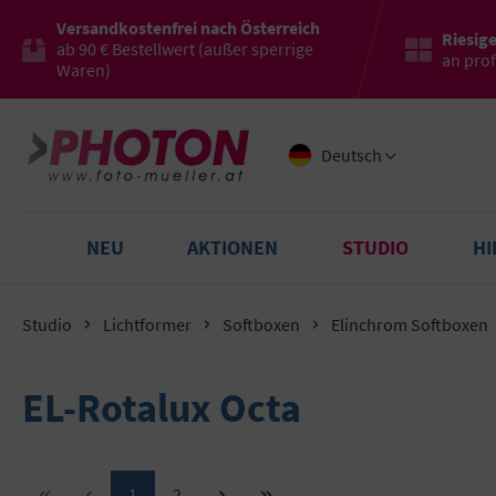
Versandkostenfrei nach Österreich
Riesig
ab 90 € Bestellwert (außer sperrige
an pro
Waren)
Deutsch
NEU
AKTIONEN
STUDIO
H
Studio
Lichtformer
Softboxen
Elinchrom Softboxen
EL-Rotalux Octa
Seite
Seite
1
2