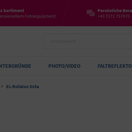
es Sortiment
Persönliche Ber
fessionellem Fotoequipment
+43 7272 757970
INTERGRÜNDE
PHOTO/VIDEO
FALTREFLEKT
EL-Rotalux Octa