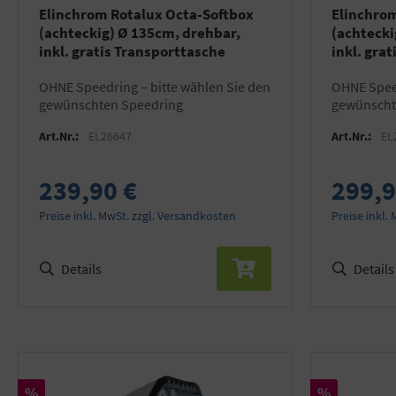
Elinchrom Rotalux Octa-Softbox
Elinchrom
(achteckig) Ø 135cm, drehbar,
(achtecki
inkl. gratis Transporttasche
inkl. gra
OHNE Speedring – bitte wählen Sie den
OHNE Speedring – bitte wählen Sie den
gewünschten Speedring
gewünscht
Art.Nr.:
EL26647
Art.Nr.:
EL
239,90 €
299,9
Preise inkl. MwSt. zzgl. Versandkosten
Preise inkl.
Details
Details
Rabatt
Rabatt
%
%