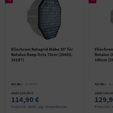
Elinchrom Rotagrid Wabe 30° für
Elinchrom
Rotalux Deep Octa 70cm (26650,
Rotalux 
26187)
100cm (2
Art.Nr.:
EL26781
Art.Nr.:
EL
statt 129,90 €
statt 149,9
114,90 €
129,9
Preise inkl. MwSt. zzgl. Versandkosten
Preise inkl.