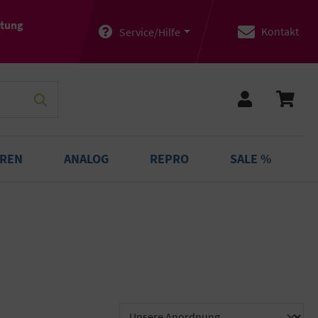
atung
Kontakt
Service/Hilfe
OREN
ANALOG
REPRO
SALE %