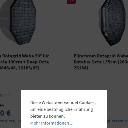
 Rotagrid Wabe 30° für
Elinchrom Rotagrid Wabe 
Octa 100cm + Deep Octa
Rotalux Octa 135cm (266
6646/48, 26183/85)
26184)
26777
Art.Nr.:
EL26778
Diese Website verwendet Cookies,
0 €
statt 177,00 €
um eine bestmögliche Erfahrung
0 €
164,90 €
bieten zu können.
 MwSt. zzgl. Versandkosten
Preise inkl. MwSt. zzgl. Versand
Mehr Informationen ...