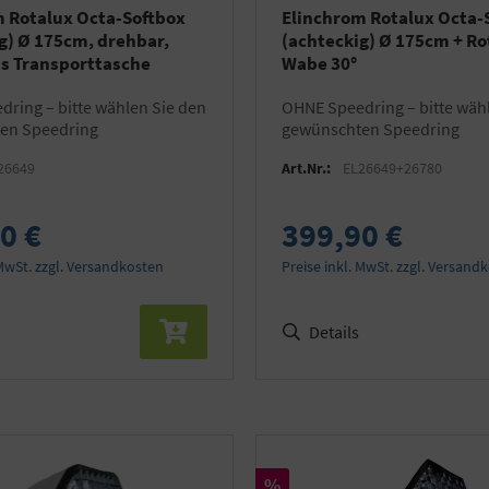
 Rotalux Octa-Softbox
Elinchrom Rotalux Octa-
g) Ø 175cm, drehbar,
(achteckig) Ø 175cm + Ro
tis Transporttasche
Wabe 30°
OHNE Speedring – bitte wählen Sie den
en Speedring
gewünschten Speedring
26649
Art.Nr.:
EL26649+26780
0 €
399,90 €
 MwSt. zzgl. Versandkosten
Preise inkl. MwSt. zzgl. Versand
Details
Rabatt
%