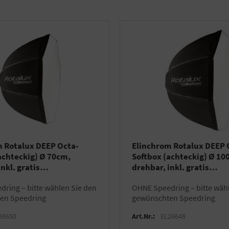
 Rotalux DEEP Octa-
Elinchrom Rotalux DEEP 
achteckig) Ø 70cm,
Softbox (achteckig) Ø 10
nkl. gratis
drehbar, inkl. gratis
ttasche
Transporttasche
OHNE Speedring – bitte wählen Sie den
en Speedring
gewünschten Speedring
26650
Art.Nr.:
EL26648