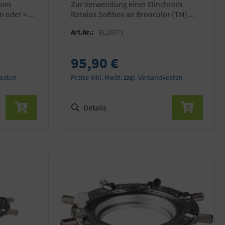
zur Verwendung einer Elinchrom
n oder >
Rotalux Softbox an Broncolor (TM)
EL ONE
Pulso (TM) Blitzgeräten
Art.Nr.:
EL26573
95,90 €
kosten
Preise inkl. MwSt. zzgl. Versandkosten
Details