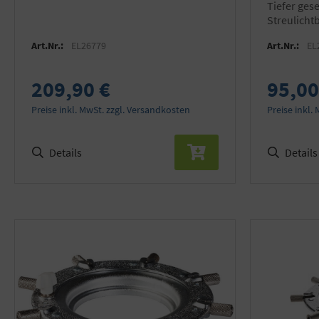
tiefer gesetztes Diffusortuch mit
Streulicht
des Streul
Art.Nr.:
EL26779
Art.Nr.:
EL
209,90 €
95,00
Preise inkl. MwSt. zzgl. Versandkosten
Preise inkl.
Details
Details