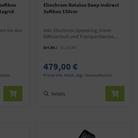
Softbox
Elinchrom Rotalux Deep Indirect
tagrid
Softbox 150cm
inkl. Elinchrom Speedring, Front-
Diffusortuch und Transporttasche
(Blitzgerät und Stativ nicht im
Art.Nr.:
EL26188
Lieferumfang!)
479,00 €
kosten
Preise inkl. MwSt. zzgl. Versandkosten
Details