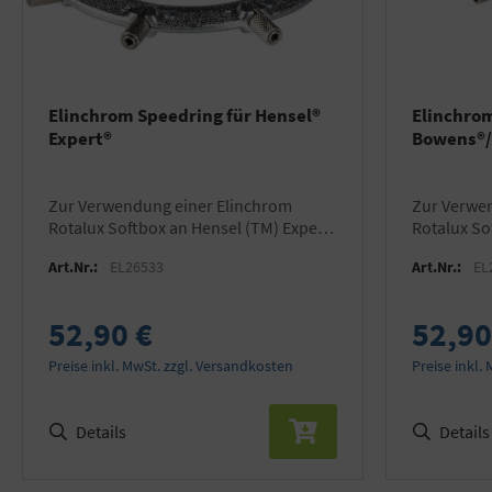
Elinchrom Speedring für Hensel®
Elinchrom
Expert®
Bowens®
zur Verwendung einer Elinchrom
zur Verwendung einer Elinchrom
Rotalux Softbox an Hensel (TM) Expert
Rotalux So
(TM) Blitzgeräten
Bowens® B
Art.Nr.:
EL26533
Art.Nr.:
EL
52,90 €
52,90
Preise inkl. MwSt. zzgl. Versandkosten
Preise inkl.
Details
Details