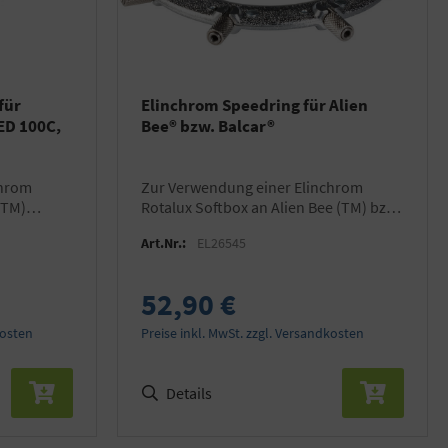
für
Elinchrom Speedring für Alien
ED 100C,
Bee® bzw. Balcar®
zur Verwendung einer Elinchrom
(TM)
Rotalux Softbox an Alien Bee (TM) bzw.
Balcar (TM) Blitzgeräten
Art.Nr.:
EL26545
52,90 €
kosten
Preise inkl. MwSt. zzgl. Versandkosten
Details