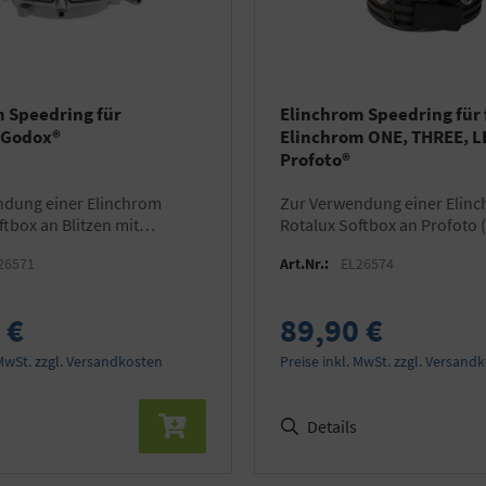
 Speedring für
Elinchrom Speedring für 
/Godox®
Elinchrom ONE, THREE, L
Profoto®
zur Verwendung einer Elinchrom
ftbox an Blitzen mit
Rotalux Softbox an Profoto 
ajonett
Blitzgeräten
26571
Art.Nr.:
EL26574
 €
89,90 €
 MwSt. zzgl. Versandkosten
Preise inkl. MwSt. zzgl. Versand
Details