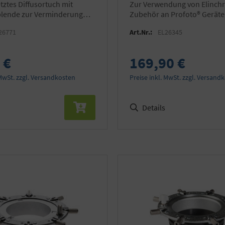
zur Verwendung von Elinchrom
blende zur Verminderung
Zubehör an Profoto® Geräte
ichtes
1kg schwerem Zubehör am 
26771
Art.Nr.:
EL26345
OCF
 €
169,90 €
 MwSt. zzgl. Versandkosten
Preise inkl. MwSt. zzgl. Versand
Details