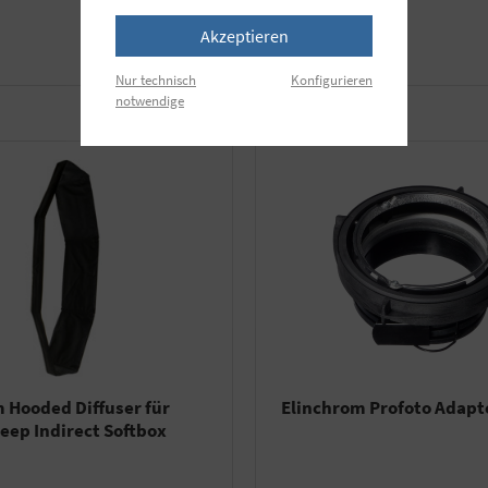
Akzeptieren
Details
Nur technisch
Konfigurieren
notwendige
 Hooded Diffuser für
Elinchrom Profoto Adapt
eep Indirect Softbox