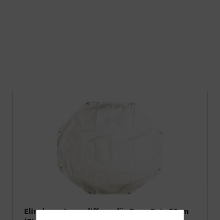
Elinchrom Innendiffusor für Deep Octa 70cm