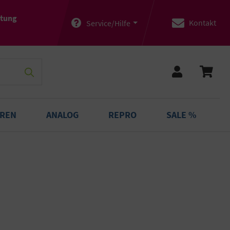
atung
Kontakt
Service/Hilfe
OREN
ANALOG
REPRO
SALE %