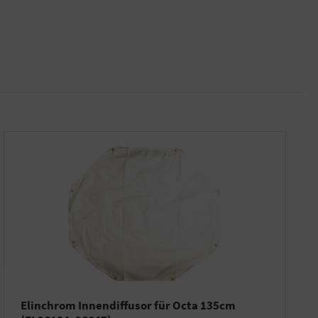
Elinchrom Innendiffusor für Octa 135cm