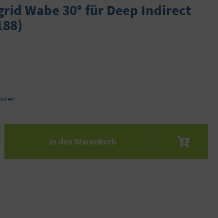
rid Wabe 30° für Deep Indirect
188)
osten
 den gewünschten Wert ein oder benutze die S
In den Warenkorb