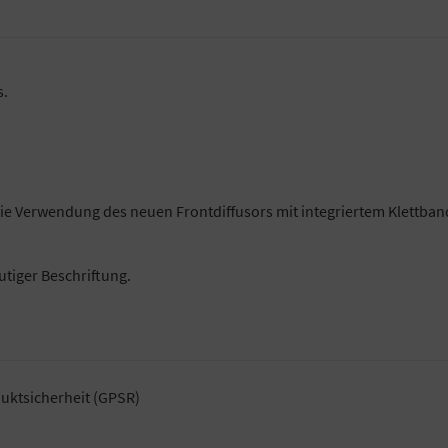
s.
die Verwendung des neuen Frontdiffusors mit integriertem Klettba
utiger Beschriftung.
uktsicherheit (GPSR)