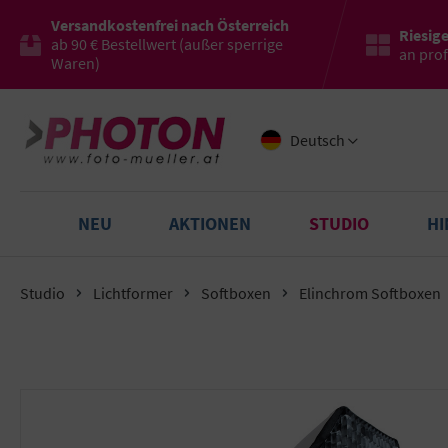
Versandkostenfrei nach Österreich
Riesig
ab 90 € Bestellwert (außer sperrige
an pro
Waren)
Deutsch
NEU
AKTIONEN
STUDIO
H
Studio
Lichtformer
Softboxen
Elinchrom Softboxen
Bildergalerie überspringen