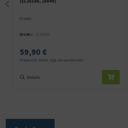
(EL26186, 26649)
Ersatz
Art.Nr.:
EL26309
59,90 €
Preise inkl. MwSt. zzgl. Versandkosten
Details