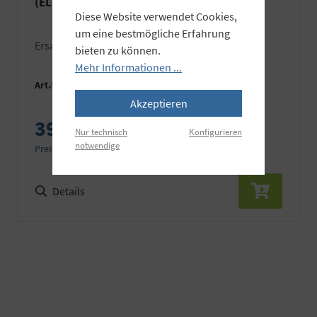
(EL26187, 26650)
Diese Website verwendet Cookies,
um eine bestmögliche Erfahrung
Ersatz
bieten zu können.
Mehr Informationen ...
Art.Nr.:
EL26750
Akzeptieren
39,90 €
Nur technisch
Konfigurieren
notwendige
Preise inkl. MwSt. zzgl. Versandkosten
Details