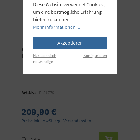
Diese Website verwendet Cookies,
um eine bestmögliche Erfahrung
bieten zu können.
Mehr Informationen ...
Akzeptieren
Elinchrom Rotagrid Wabe 30° für Deep
Indirect Octa 150cm (26188)
Nur technisch
Konfigurieren
notwendige
Art.Nr.:
EL26779
209,90 €
Preise inkl. MwSt. zzgl. Versandkosten
Details