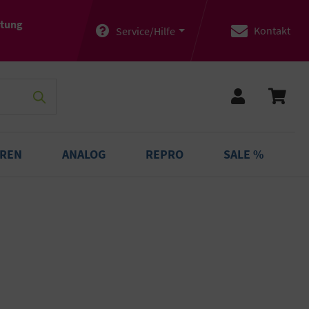
atung
Kontakt
Service/Hilfe
OREN
ANALOG
REPRO
SALE %