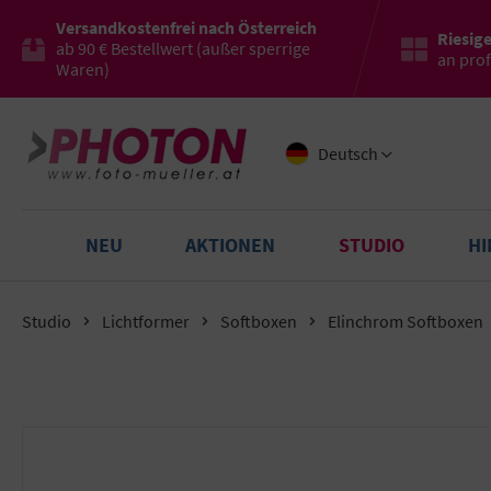
Versandkostenfrei nach Österreich
Riesig
ab 90 € Bestellwert (außer sperrige
an pro
Waren)
Deutsch
NEU
AKTIONEN
STUDIO
H
Studio
Lichtformer
Softboxen
Elinchrom Softboxen
Bildergalerie überspringen