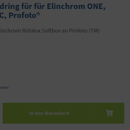
ring für für Elinchrom ONE,
C, Profoto®
osten
 den gewünschten Wert ein oder benutze die S
In den Warenkorb