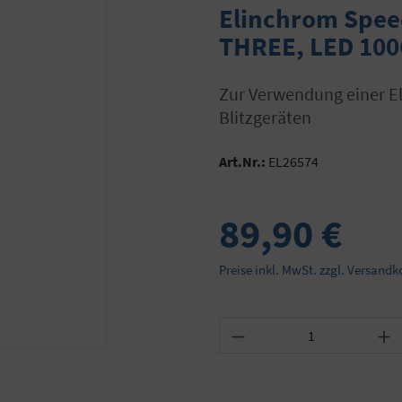
Elinchrom Speed
THREE, LED 100
zur Verwendung einer Elinchrom Rotalux Softbox an Profoto (TM)
Blitzgeräten
Art.Nr.:
EL26574
89,90 €
Preise inkl. MwSt. zzgl. Versandk
Produkt Anzahl: Gib