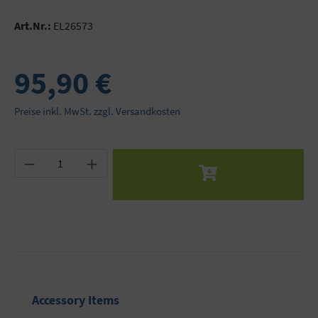
Art.Nr.:
EL26573
95,90 €
Preise inkl. MwSt. zzgl. Versandkosten
Produkt Anzahl: Gib den gewünschten Wert ein 
Produktgalerie überspringen
Accessory Items