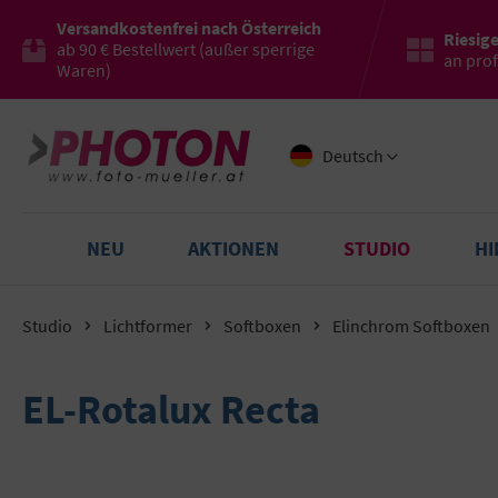
Versandkostenfrei nach Österreich
Riesig
ab 90 € Bestellwert (außer sperrige
an pro
Waren)
Deutsch
NEU
AKTIONEN
STUDIO
H
Studio
Lichtformer
Softboxen
Elinchrom Softboxen
EL-Rotalux Recta