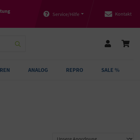
atung
Kontakt
Service/Hilfe
OREN
ANALOG
REPRO
SALE %