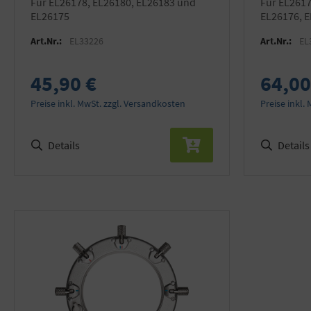
für EL26178, EL26180, EL26183 und
für EL26179, EL26181, EL26184,
EL26175
EL26176, 
Art.Nr.:
EL33226
Art.Nr.:
EL
45,90 €
64,00
Preise inkl. MwSt. zzgl. Versandkosten
Preise inkl.
Details
Details