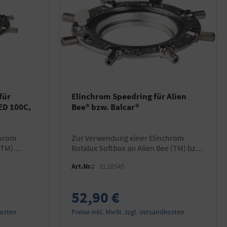
für
Elinchrom Speedring für Alien
ED 100C,
Bee® bzw. Balcar®
zur Verwendung einer Elinchrom
(TM)
Rotalux Softbox an Alien Bee (TM) bzw.
Balcar (TM) Blitzgeräten
Art.Nr.:
EL26545
52,90 €
kosten
Preise inkl. MwSt. zzgl. Versandkosten