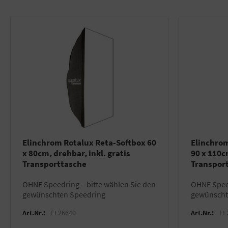
Elinchrom Rotalux Reta-Softbox 60
Elinchrom
x 80cm, drehbar, inkl. gratis
90 x 110c
Transporttasche
Transpor
OHNE Speedring – bitte wählen Sie den
OHNE Speedring – bitte wählen Sie den
gewünschten Speedring
gewünscht
Art.Nr.:
EL26640
Art.Nr.:
EL