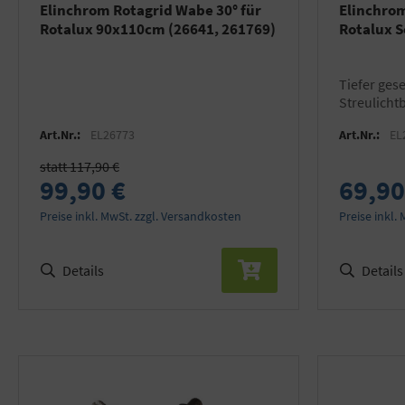
Elinchrom Rotagrid Wabe 30° für
Elinchrom
Rotalux 90x110cm (26641, 261769)
Rotalux 
tiefer gesetztes Diffusortuch mit
Streulicht
des Streul
Art.Nr.:
EL26773
Art.Nr.:
EL
statt 117,90 €
99,90 €
69,90
Preise inkl. MwSt. zzgl. Versandkosten
Preise inkl.
Details
Details