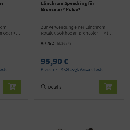
er
Elinchrom Speedring für
Broncolor® Pulso®
zur Verwendung einer Elinchrom
n oder >
Rotalux Softbox an Broncolor (TM)
EL ONE
Pulso (TM) Blitzgeräten
Art.Nr.:
EL26573
95,90 €
kosten
Preise inkl. MwSt. zzgl. Versandkosten
Details