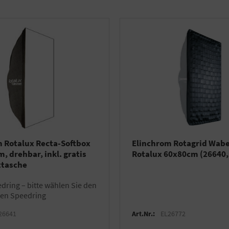
 Rotalux Recta-Softbox
Elinchrom Rotagrid Wabe 
m, drehbar, inkl. gratis
Rotalux 60x80cm (26640,
ttasche
en Speedring
26641
Art.Nr.:
EL26772