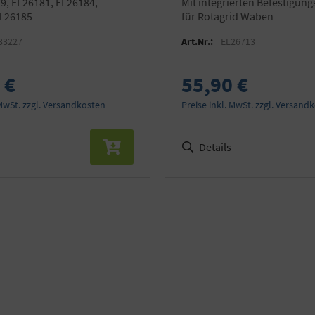
mit integrierten Befestigungspunkten
EL26185
für Rotagrid Waben
33227
Art.Nr.:
EL26713
 €
55,90 €
 MwSt. zzgl. Versandkosten
Preise inkl. MwSt. zzgl. Versand
Details