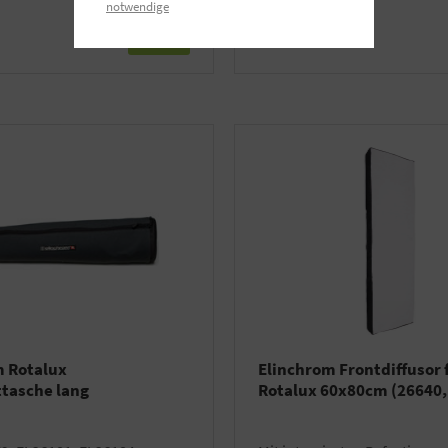
notwendige
Details
m Rotalux
Elinchrom Frontdiffusor 
tasche lang
Rotalux 60x80cm (26640,