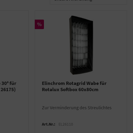
Rabatt
%
30° für
Elinchrom Rotagrid Wabe für
 26175)
Rotalux Softbox 60x80cm
zur Verminderung des Streulichtes
Art.Nr.:
EL26110