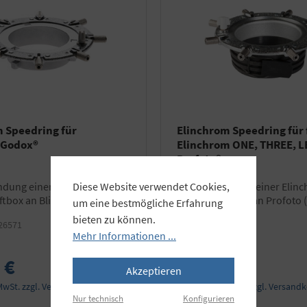
 Speedring für
Elinchrom Speedring für 
/Godox®
Elinchrom ONE, THREE, L
Profoto®
zur Verwendung einer Elinchrom
Diese Website verwendet Cookies,
ftbox an Blitzen mit
Rotalux Softbox an Profoto 
um eine bestmögliche Erfahrung
ajonett
Blitzgeräten
bieten zu können.
26571
Art.Nr.:
EL26574
Mehr Informationen ...
 €
89,90 €
Akzeptieren
 MwSt. zzgl. Versandkosten
Preise inkl. MwSt. zzgl. Versand
Nur technisch
Konfigurieren