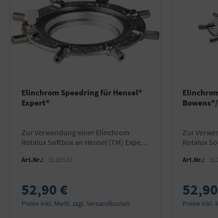
Elinchrom Speedring für Hensel®
Elinchrom
Expert®
Bowens®
zur Verwendung einer Elinchrom
zur Verwendung einer Elinchrom
Rotalux Softbox an Hensel (TM) Expert
Rotalux So
(TM) Blitzgeräten
Bowens® B
Art.Nr.:
EL26533
Art.Nr.:
EL
52,90 €
52,90
Preise inkl. MwSt. zzgl. Versandkosten
Preise inkl.