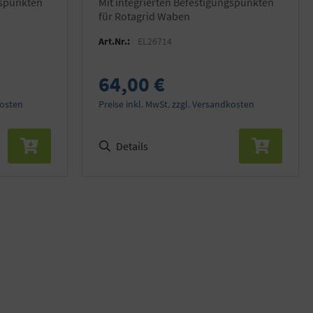
mit integrierten Befestigungspunkten
für Rotagrid Waben
Art.Nr.:
EL26714
64,00 €
kosten
Preise inkl. MwSt. zzgl. Versandkosten
Details