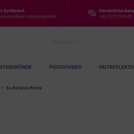
es Sortiment
Persönliche Ber
fessionellem Fotoequipment
+43 7272 757970
INTERGRÜNDE
PHOTO/VIDEO
FALTREFLEKT
EL-Rotalux Recta