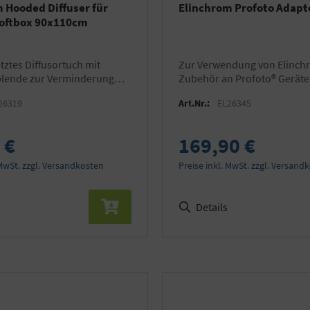
 Hooded Diffuser für
Elinchrom Profoto Adapt
Softbox 90x110cm
zur Verwendung von Elinchrom
blende zur Verminderung
Zubehör an Profoto® Geräte
ichtes
1kg schwerem Zubehör am 
26319
Art.Nr.:
EL26345
OCF
 €
169,90 €
 MwSt. zzgl. Versandkosten
Preise inkl. MwSt. zzgl. Versand
Details