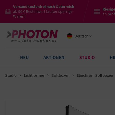
Versandkostenfrei nach Österreich
Riesig
ab 90 € Bestellwert (außer sperrige
an pro
Waren)
Deutsch
NEU
AKTIONEN
STUDIO
H
Studio
Lichtformer
Softboxen
Elinchrom Softboxen
Bildergalerie überspringen