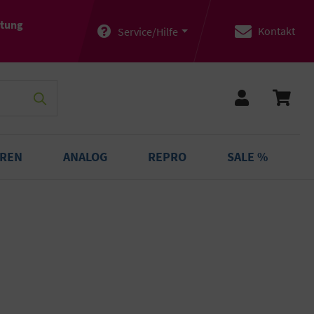
atung
Kontakt
Service/Hilfe
OREN
ANALOG
REPRO
SALE %