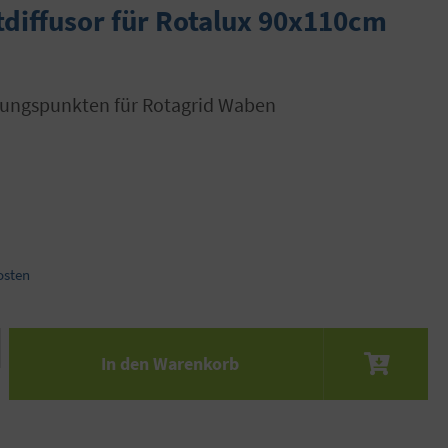
diffusor für Rotalux 90x110cm
tigungspunkten für Rotagrid Waben
osten
 den gewünschten Wert ein oder benutze die S
In den Warenkorb