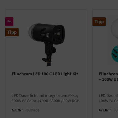
Rabatt
%
Tipp
Tipp
Elinchrom LED 100 C LED Light Kit
Elinchrom
+ 100W US
LED Dauerlicht mit integriertem Akku,
LED Dauerlicht mit integriertem Akku,
100W Bi-Color 2700K-6500K / 50W RGB
100W Bi-C
Art.Nr.:
EL20201
Art.Nr.:
EL