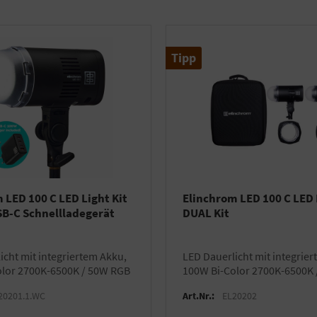
Tipp
 LED 100 C LED Light Kit
Elinchrom LED 100 C LED 
B-C Schnellladegerät
DUAL Kit
LED Dauerlicht mit integriertem Akku,
olor 2700K-6500K / 50W RGB
100W Bi-Color 2700K-6500K
20201.1.WC
Art.Nr.:
EL20202