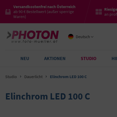
Versandkostenfrei nach Österreich
Riesig
ab 90 € Bestellwert (außer sperrige
an pro
Waren)
Deutsch
NEU
AKTIONEN
STUDIO
H
Studio
Dauerlicht
Elinchrom LED 100 C
Elinchrom LED 100 C