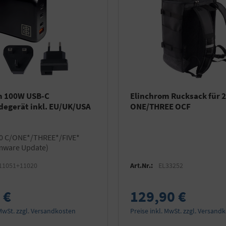
m 100W USB-C
Elinchrom Rucksack für 2
inkl. EU/UK/USA
ONE/THREE OCF
rmware Update)
11051+11020
Art.Nr.:
EL33252
 €
129,90 €
 MwSt. zzgl. Versandkosten
Preise inkl. MwSt. zzgl. Versand