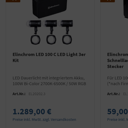
Elinchrom LED 100 C LED Light 3er
Elinchro
Kit
Schnellladegerät 
Stecker
LED Dauerlicht mit integriertem Akku,
für LED 100 C/ONE*/THREE*/FIVE*
100W Bi-Color 2700K-6500K / 50W RGB
(*nach Fi
Art.Nr.:
EL20202.3
Art.Nr.:
EL
1.289,00 €
59,00
Preise inkl. MwSt. zzgl. Versandkosten
Preise inkl.