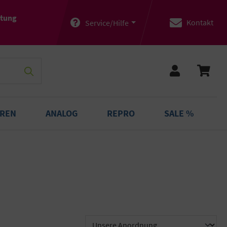
atung
Kontakt
Service/Hilfe
OREN
ANALOG
REPRO
SALE %