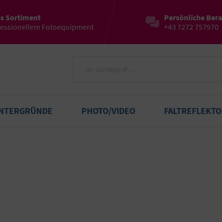
es Sortiment
Persönliche Ber
fessionellem Fotoequipment
+43 7272 757970
INTERGRÜNDE
PHOTO/VIDEO
FALTREFLEKT