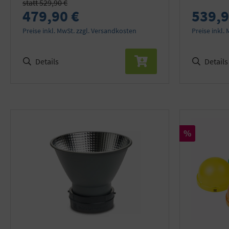
statt 529,90 €
479,90 €
539,9
Preise inkl. MwSt. zzgl. Versandkosten
Preise inkl.
Details
Details
Rabatt
%