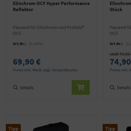
Elinchrom OCF Hyper Performance
Elinchrom
Reflektor
Stück
Passend für Elinchrom und Profoto®
Passend für Elinchrom und Profoto®
OCF.
OCF.
Art.Nr.:
EL26091
Art.Nr.:
EL
statt 79,90
69,90 €
74,90
Preise inkl. MwSt. zzgl. Versandkosten
Preise inkl.
Details
Details
Tipp
Tipp