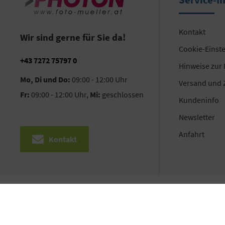
Kontakt
Wir sind gerne für Sie da!
Cookie-Einst
+43 7272 75797 0
Hinweise zur
Mo, Di und Do:
09:00 - 12:00 Uhr
Versand und 
Fr:
09:00 - 12:00 Uhr,
Mi:
geschlossen
Kundeninfo
Newsletter
Anfahrt
Kontakt
©2026 PHOTON HandelsgesmbH | Alle Rechte vorbehalten