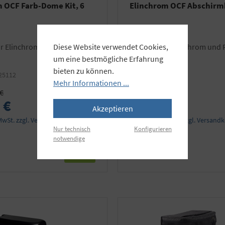
 OCF Farb-Dome Kit, 6
Elinchrom OCF Abschirm
Passend für Elinchrom und Profoto®
Diese Website verwendet Cookies,
OCF.
um eine bestmögliche Erfahrung
bieten zu können.
25112
Art.Nr.:
EL26002
Mehr Informationen ...
 €
 €
75,90 €
Akzeptieren
 MwSt. zzgl. Versandkosten
Preise inkl. MwSt. zzgl. Versand
Nur technisch
Konfigurieren
notwendige
Details