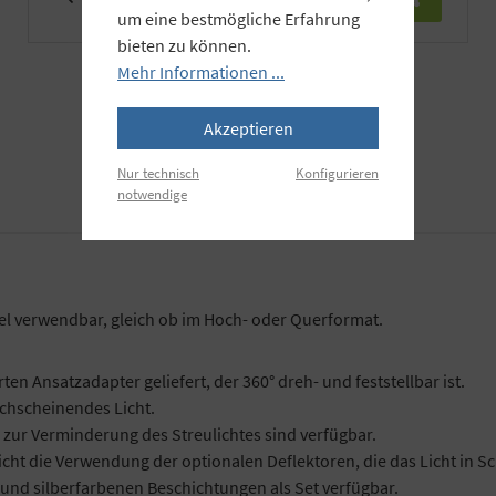
um eine bestmögliche Erfahrung
bieten zu können.
Mehr Informationen ...
Akzeptieren
Nur technisch
Konfigurieren
notwendige
bel verwendbar, gleich ob im Hoch- oder Querformat.
n Ansatzadapter geliefert, der 360° dreh- und feststellbar ist.
chscheinendes Licht.
zur Verminderung des Streulichtes sind verfügbar.
icht die Verwendung der optionalen Deflektoren, die das Licht in S
 und silberfarbenen Beschichtungen als Set verfügbar.