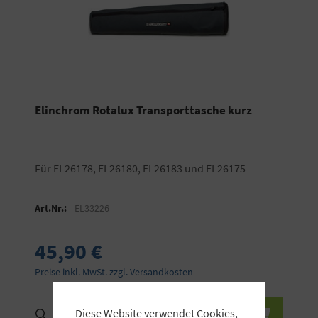
Elinchrom Rotalux Transporttasche kurz
für EL26178, EL26180, EL26183 und EL26175
Art.Nr.:
EL33226
45,90 €
Preise inkl. MwSt. zzgl. Versandkosten
Diese Website verwendet Cookies,
Details