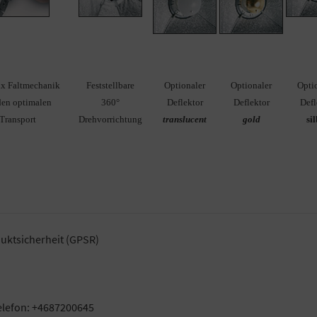
ux Faltmechanik
Feststellbare
Optionaler
Optionaler
Opti
den optimalen
360°
Deflektor
Deflektor
Defl
Transport
Drehvorrichtung
translucent
gold
si
uktsicherheit (GPSR)
elefon: +4687200645