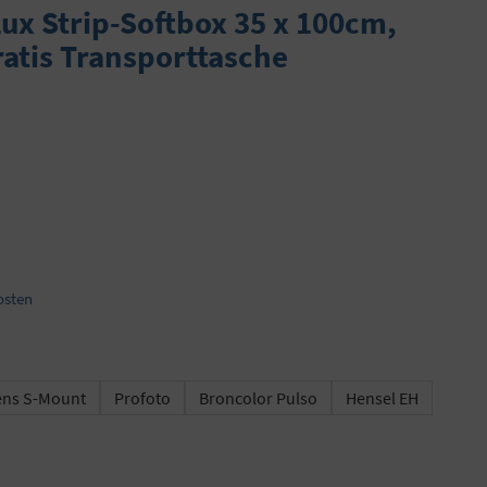
ux Strip-Softbox 35 x 100cm,
ratis Transporttasche
osten
ns S-Mount
Profoto
Broncolor Pulso
Hensel EH