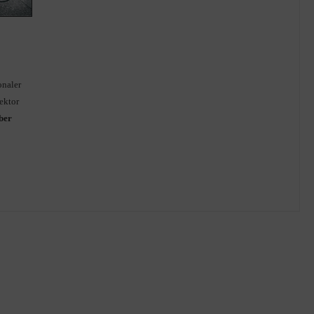
onaler
ektor
lber