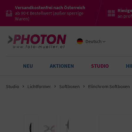
Versandkostenfrei nach Österreich
Riesig
ab 90 € Bestellwert (außer sperrige
an pro
Waren)
Deutsch
NEU
AKTIONEN
STUDIO
H
Studio
Lichtformer
Softboxen
Elinchrom Softboxen
Bildergalerie überspringen