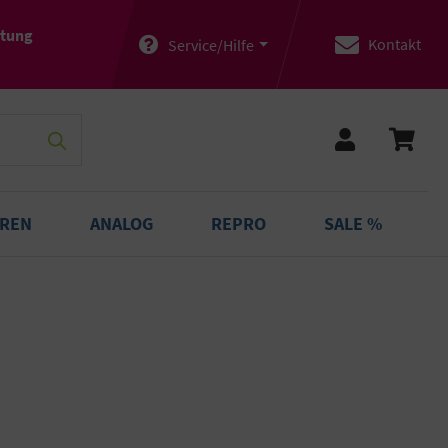
atung
Kontakt
Service/Hilfe
OREN
ANALOG
REPRO
SALE %